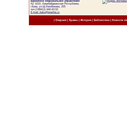
Бакинское епархиальное управление
AZ 1010, Азербайджанская Республика,
г.Баку, ул.Ш.Азизбекова, 205
тел.(+99412) 440-43-52
E-mail: baku@eparhia.ru
|
Епархия
|
Храмы
|
История
|
Библиотека
|
Новости е