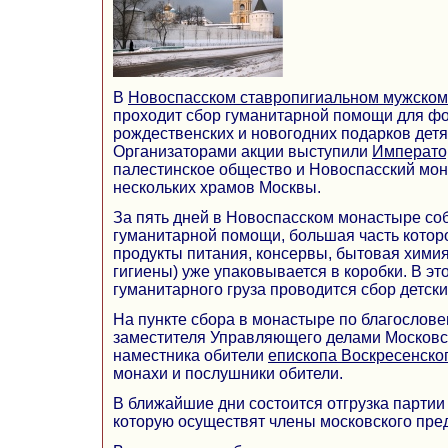
В
Новоспасском ставропигиальном мужско
проходит сбор гуманитарной помощи для ф
рождественских и новогодних подарков дет
Организаторами акции выступили
Императо
палестинское общество и Новоспасский мон
нескольких храмов Москвы.
За пять дней в Новоспасском монастыре со
гуманитарной помощи, большая часть котор
продукты питания, консервы, бытовая хими
гигиены) уже упаковывается в коробки. В эт
гуманитарного груза проводится сбор детских
На пункте сбора в монастыре по благослов
заместителя Управляющего делами Московс
наместника обители
епископа Воскресенско
монахи и послушники обители.
В ближайшие дни состоится отгрузка парти
которую осуществят члены московского пре