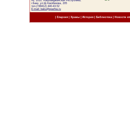
AZ 1010, Азербайджанская Республика,
г.Баку, ул.Ш.Азизбекова, 205
тел.(+99412) 440-43-52
E-mail: baku@eparhia.ru
|
Епархия
|
Храмы
|
История
|
Библиотека
|
Новости е