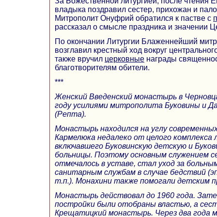
За Божественной литургией, после чтения
владыка поздравил сестер, прихожан и пало
Митрополит Онуфрий обратился к пастве с
рассказал о смысле праздника и значении Ц
По окончании Литургии Блаженнейший мит
возглавил крестный ход вокруг центральног
также вручил
церковные
награды священно
благотворителям обители.
***
Женский Введенский монастырь в Черновца
году усилиями митрополита Буковины и Д
(Репта).
Монастырь находился на углу современных
Кармелюка недалеко от целого комплекса 
включавшего Буковинскую детскую и Буков
больницы. Поэтому основным служением се
отмечалось в уставе, стал уход за больны
санитарным службам в случае бедствий (э
т.п.). Монахини также помогали детским 
Монастырь действовал до 1960 года. Зат
постройки были отобраны властью, а сест
Крещатицкий монастырь. Через два года 