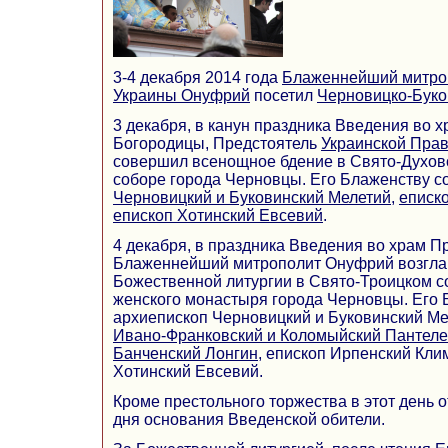
3-4 декабря 2014 года
Блаженнейший митроп
Украины Онуфрий
посетил
Черновицко-Буко
3 декабря, в канун праздника Введения во 
Богородицы, Предстоятель
Украинской Пра
совершил всенощное бдение в Свято-Духо
соборе города Черновцы. Его Блаженству 
Черновицкий и Буковинский Мелетий
,
еписк
епископ Хотинский Евсевий
.
4 декабря, в праздника Введения во храм П
Блаженнейший митрополит Онуфрий возгла
Божественной литургии в Свято-Троицком с
женского монастыря города Черновцы. Его
архиепископ Черновицкий и Буковинский Ме
Ивано-Франковский и Коломыйский Пантел
Банченский Лонгин
, епископ Ирпенский Кли
Хотинский Евсевий.
Кроме престольного торжества в этот день о
дня основания Введенской обители.