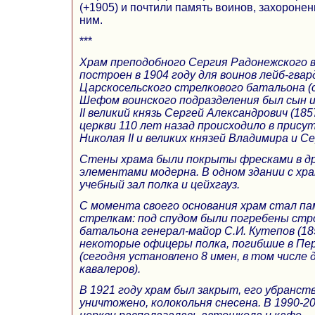
(+1905) и почтили память воинов, захоронен
ним.
***
Храм преподобного Сергия Радонежского 
построен в 1904 году для воинов лейб-гвар
Царскосельского стрелкового батальона (с
Шефом воинского подразделения был сын 
II великий князь Сергей Александрович (18
церкви 110 лет назад происходило в прис
Николая II и великих князей Владимира и С
Стены храма были покрыты фресками в др
элементами модерна. В одном здании с хр
учебный зал полка и цейхгауз.
С момента своего основания храм стал п
стрелкам: под спудом были погребены стр
батальона генерал-майор С.И. Кутепов (18
некоторые офицеры полка, погибшие в Пер
(сегодня установлено 8 имен, в том числе 
кавалеров).
В 1921 году храм был закрыт, его убранс
уничтожено, колокольня снесена. В 1990-20