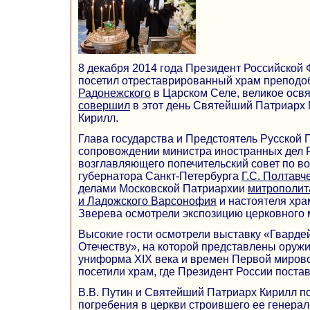
8 декабря 2014 года Президент Российской
посетил отреставрированный храм преподо
Радонежского
в Царском Селе, великое осв
совершил
в этот день Святейший Патриарх 
Кирилл.
Глава государства и Предстоятель Русской
сопровождении министра иностранных дел
возглавляющего попечительский совет по в
губернатора Санкт-Петербурга
Г.С. Полтавч
делами Московской Патриархии
митрополит
и Ладожского Варсонофия
и настоятеля хра
Зверева осмотрели экспозицию церковного 
Высокие гости осмотрели выставку «Гвардей
Отечеству», на которой представлены оружи
униформа XIX века и времен Первой мирово
посетили храм, где Президент России постав
В.В. Путин и Святейший Патриарх Кирилл п
погребения в церкви строившего ее генерал