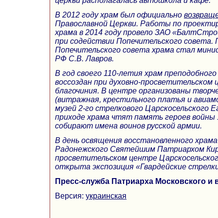
церкви располагалась автошкола и кафе.
В 2012 году храм был официально
возвращ
Православной Церкви. Работы по проекти
храма в 2014 году провело ЗАО «БалтСтро
при содействии Попечительского совета.
Попечительского совета храма стал мини
РФ С.В. Лавров.
В год своего 110-летия храм преподобног
воссоздан при духовно-просветительском 
благочиния. В центре организованы творч
(витражная, крестильного платья и авиам
музей 2-го стрелкового Царскосельского Е
приходе храма чтят память героев войны 
собирают имена воинов русской армии.
В день освящения восстановленного храма
Радонежского Святейшим Патриархом Кири
просветительском центре Царскосельског
открыта экспозиция «Гвардейские стрелки
Пресс-служба Патриарха Московского и 
Версия:
украинская