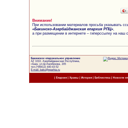
Внимание!
При использовании материалов просьба указывать сс
«Бакинско-Азербайджанская епархия РПЦ»
,
а при размещении в интернете – гиперссылку на наш 
Бакинское епархиальное управление
AZ 1010, Азербайджанская Республика,
г.Баку, ул.Ш.Азизбекова, 205
тел.(+99412) 440-43-52
E-mail: baku@eparhia.ru
|
Епархия
|
Храмы
|
История
|
Библиотека
|
Новости е