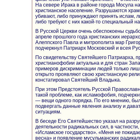
На севере Ирака в районе города Мосула на
христианское население. Разрушаются храм
убивают, либо принуждают принять ислам, л
либо требуют с них какой-то специальный на
В Русской Церкви очень обеспокоены судьб
апреле прошлого года христианских иерарх
Алеппского Павла и митрополита мар Григо
подчеркнул Патриарх Московский и всея Рус
По свидетельству Святейшего Патриарха, 
христианофобии актуальна и для стран Зап
примеров дискриминации людей только лишь
открыто проявляют свою христианскую рели
констатировал Святейший Владыка.
При этом Предстоятель Русской Православн
такой проблеме, как исламофобия, подчеркну
— вещи одного порядка. По его мнению, бы
подвергать данные явления анализу и дава
ситуациям.
В беседе Его Святейшество указал на разр
деятельности радикальных сил, в частности,
«Исламское государство». «Меня не покидае
весна» и появление мусульманских радика