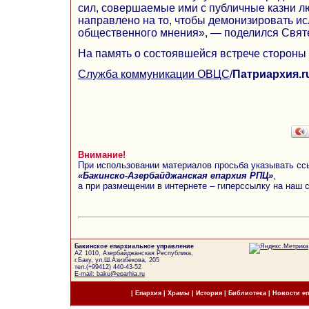
сил, совершаемые ими с публичные казни л
направлено на то, чтобы демонизировать ис
общественного мнения», — поделился Свят
На память о состоявшейся встрече стороны
Служба коммуникации ОВЦС
/
Патриархия.r
Внимание!
При использовании материалов просьба указывать сс
«Бакинско-Азербайджанская епархия РПЦ»
,
а при размещении в интернете – гиперссылку на наш 
Бакинское епархиальное управление
AZ 1010, Азербайджанская Республика,
г.Баку, ул.Ш.Азизбекова, 205
тел.(+99412) 440-43-52
E-mail: baku@eparhia.ru
|
Епархия
|
Храмы
|
История
|
Библиотека
|
Новости е