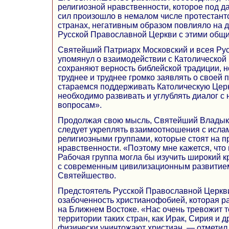
религиозной нравственности, которое под 
сил произошло в немалом числе протестант
странах, негативным образом повлияло на 
Русской Православной Церкви с этими общ
Святейший Патриарх Московский и всея Рус
упомянул о взаимодействии с Католической
сохраняют верность библейской традиции, н
труднее и труднее громко заявлять о своей
стараемся поддерживать Католическую Церк
необходимо развивать и углублять диалог с 
вопросам».
Продолжая свою мысль, Святейший Владыка
следует укреплять взаимоотношения с исла
религиозными группами, которые стоят на 
нравственности. «Поэтому мне кажется, что
Рабочая группа могла бы изучить широкий к
с современным цивилизационным развитием
Святейшество.
Предстоятель Русской Православной Церкв
озабоченность христианофобией, которая р
на Ближнем Востоке. «Нас очень тревожит то
территории таких стран, как Ирак, Сирия и д
физически уничтожают христиан, — отметил