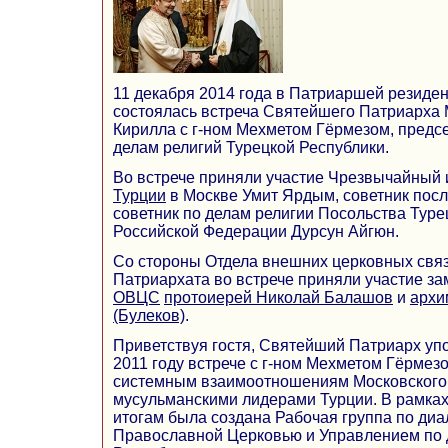
11 декабря 2014 года в Патриаршей резиде
состоялась встреча Святейшего Патриарха 
Кирилла с г-ном Мехметом Гёрмезом, предс
делам религий Турецкой Республики.
Во встрече приняли участие Чрезвычайный
Турции
в Москве Умит Ярдым, советник посл
советник по делам религии Посольства Туре
Российской Федерации Дурсун Айгюн.
Со стороны Отдела внешних церковных свя
Патриархата во встрече приняли участие з
ОВЦС
протоиерей Николай Балашов
и
архи
(Булеков)
.
Приветствуя гостя, Святейший Патриарх уп
2011 году встрече с г-ном Мехметом Гёрме
системным взаимоотношениям Московского
мусульманскими лидерами Турции. В рамках
итогам была создана Рабочая группа по диа
Православной Церковью и Управлением по 