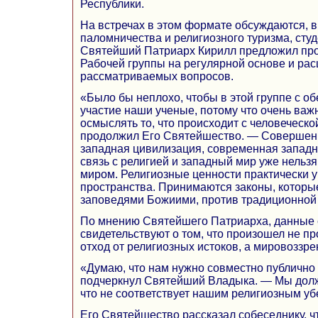
Республики.
На встречах в этом формате обсуждаются, в
паломничества и религиозного туризма, сту
Святейший Патриарх Кирилл предложил про
Рабочей группы на регулярной основе и ра
рассматриваемых вопросов.
«Было бы неплохо, чтобы в этой группе с о
участие наши ученые, потому что очень важ
осмыслять то, что происходит с человеческ
продолжил Его Святейшество. — Совершенн
западная цивилизация, современная западн
связь с религией и западный мир уже нельз
миром. Религиозные ценности практически 
пространства. Принимаются законы, которые
заповедями Божиими, против традиционной
По мнению Святейшего Патриарха, данные
свидетельствуют о том, что произошел не пр
отход от религиозных истоков, а мировоззре
«Думаю, что нам нужно совместно публично 
подчеркнул Святейший Владыка. — Мы долж
что не соответствует нашим религиозным у
Его Святейшество рассказал собеседнику, ч