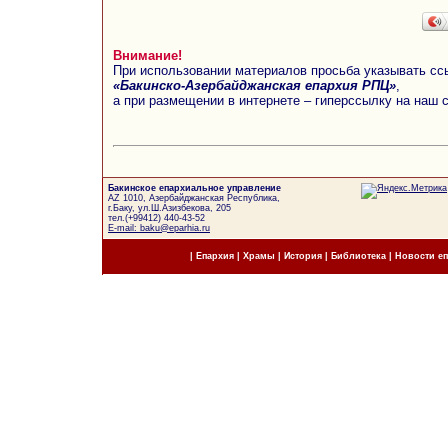
Внимание!
При использовании материалов просьба указывать сс
«Бакинско-Азербайджанская епархия РПЦ»
,
а при размещении в интернете – гиперссылку на наш 
Бакинское епархиальное управление
AZ 1010, Азербайджанская Республика,
г.Баку, ул.Ш.Азизбекова, 205
тел.(+99412) 440-43-52
E-mail: baku@eparhia.ru
|
Епархия
|
Храмы
|
История
|
Библиотека
|
Новости е