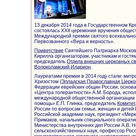
13 декабря 2014 года в Государственном К
состоялась XXII церемония вручения обще
Международной премии святого всехвально
Первозванного «Вера и верность».
Приветствие
Святейшего Патриарха Московс
Кирилла организаторам, участникам и гостя
председатель
Отдела внешних церковных с
Волоколамский Иларион
.
Лауреатами премии в 2014 году стали: митр
Хризостом (
Элладская Православная Церко
Федерации еврейских общин России, основа
«Центра толерантности» А.М. Борода, испо
международной общественной организации
помощь» Е.П. Глинка, председатель
Комитет
России по вопросам семьи, женщин и детей 
Российской академии наук, президент «Мерк
Примаков, начальник специального операти
Министерства внутренних дел России А.В. Н
сельскохозяйственных наук, профессор Рос