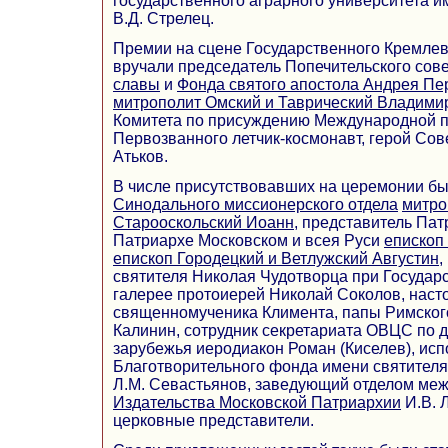
государственного аграрного университета и
В.Д. Стрелец.
Премии на сцене Государственного Кремлев
вручали председатель Попечительского сов
славы
и
Фонда святого апостола Андрея Пе
митрополит Омский и Таврический Владими
Комитета по присуждению Международной 
Первозванного летчик-космонавт, герой Сов
Атьков.
В числе присутствовавших на церемонии б
Синодального миссионерского отдела
митро
Старооскольский Иоанн
, представитель Пат
Патриархе Московском и всея Руси
епископ
епископ Городецкий и Ветлужский Августин
,
святителя Николая Чудотворца при Государ
галерее протоиерей Николай Соколов, наст
священномученика Климента, папы Римског
Калинин, сотрудник секретариата ОВЦС по 
зарубежья иеродиакон Роман (Киселев), ис
Благотворительного фонда имени святителя
Л.М. Севастьянов, заведующий отделом ме
Издательства Московской Патриархии
И.В. 
церковные представители.