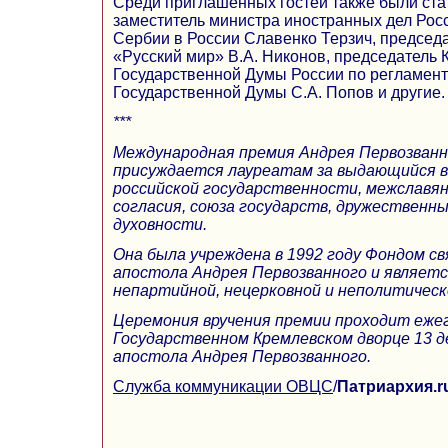
Среди приглашенных гостей также были ста
заместитель министра иностранных дел Росс
Сербии в России Славенко Терзич, председ
«Русский мир» В.А. Никонов, председатель 
Государственной Думы России по регламент
Государственной Думы С.А. Попов и другие.
***
Международная премия Андрея Первозванн
присуждается лауреатам за выдающийся вк
российской государственности, межславян
согласия, союза государств, дружественны
духовности.
Она была учреждена в 1992 году Фондом св
апостола Андрея Первозванного и являетс
непартийной, нецерковной и неполитическ
Церемония вручения премии проходит ежег
Государственном Кремлевском дворце 13 д
апостола Андрея Первозванного.
Служба коммуникации ОВЦС
/
Патриархия.r