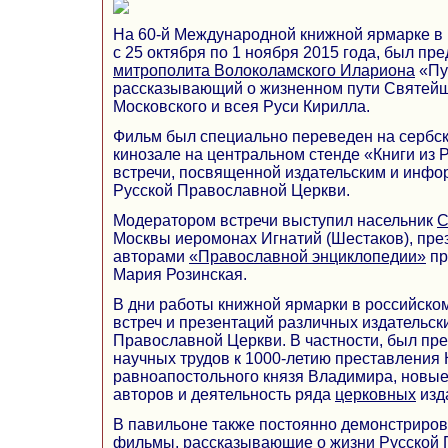
На 60-й Международной книжной ярмарке в
с 25 октября по 1 ноября 2015 года, был пр
митрополита Волоколамского Илариона
«Пу
рассказывающий о жизненном пути Святей
Московского и всея Руси Кирилла.
Фильм был специально переведен на сербски
кинозале на центральном стенде «Книги из 
встречи, посвященной издательским и инф
Русской Православной Церкви.
Модератором встречи выступил насельник
С
Москвы иеромонах Игнатий (Шестаков), през
авторами
«Православной энциклопедии»
пр
Мария Розинская.
В дни работы книжной ярмарки в российско
встреч и презентаций различных издательск
Православной Церкви. В частности, был пр
научных трудов к 1000-летию преставления 
равноапостольного князя Владимира, новые
авторов и деятельность ряда
церковных
изд
В павильоне также постоянно демонстриро
фильмы, рассказывающие о жизни Русской 