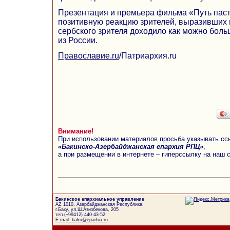
Презентация и премьера фильма «Путь пас
позитивную реакцию зрителей, выразивших 
сербского зрителя доходило как можно бол
из России.
Православие.ru
/Патриархия.ru
Внимание!
При использовании материалов просьба указывать сс
«Бакинско-Азербайджанская епархия РПЦ»
,
а при размещении в интернете – гиперссылку на наш 
Бакинское епархиальное управление
AZ 1010, Азербайджанская Республика,
г.Баку, ул.Ш.Азизбекова, 205
тел.(+99412) 440-43-52
E-mail: baku@eparhia.ru