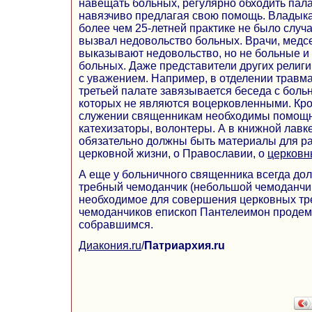
навещать больных, регулярно обходить пала
навязчиво предлагая свою помощь. Владыка 
более чем 25-летней практике не было случа
вызвал недовольство больных. Врачи, медсе
выказывают недовольство, но не больные и
больных. Даже представители других религи
с уважением. Например, в отделении травм
третьей палате завязывается беседа с боль
которых не являются воцерковленными. Кро
служении священникам необходимы помощн
катехизаторы, волонтеры. А в книжной лавк
обязательно должны быть материалы для р
церковной жизни, о Православии, о
церковн
А еще у больничного священника всегда до
требный чемоданчик (небольшой чемоданчик
необходимое для совершения церковных тре
чемоданчиков епископ Пантелеимон проде
собравшимся.
Диакония.ru
/
Патриархия.ru