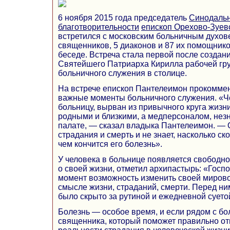
6 ноября 2015 года председатель
Синодальн
благотворительности
епископ Орехово-Зуев
встретился с московским больничным духов
священников, 5 диаконов и 87 их помощнико
беседе. Встреча стала первой после создан
Святейшего Патриарха Кирилла рабочей гр
больничного служения в столице.
На встрече епископ Пантелеимон прокомме
важные моменты больничного служения. «Че
больницу, вырван из привычного круга жизни
родными и близкими, а медперсоналом, не
палате, — сказал владыка Пантелеимон. — 
страдания и смерть и не знает, насколько ск
чем кончится его болезнь».
У человека в больнице появляется свободно
о своей жизни, отметил архипастырь: «Госпо
момент возможность изменить своей мирово
смысле жизни, страданий, смерти. Перед ни
было скрыто за рутиной и ежедневной суето
Болезнь — особое время, и если рядом с бо
священника, который поможет правильно от