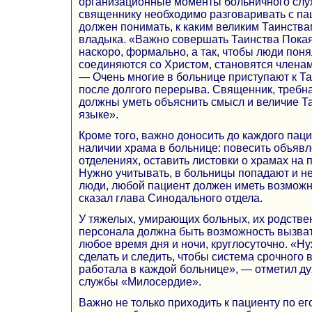
организационные моменты больничного слу
священнику необходимо разговаривать с па
должен понимать, к каким великим Таинства
владыка. «Важно совершать Таинства Пока
наскоро, формально, а так, чтобы люди поня
соединяются со Христом, становятся членам
— Очень многие в больнице приступают к Т
после долгого перерыва. Священник, требна
должны уметь объяснить смысл и величие Т
языке».
Кроме того, важно доносить до каждого па
наличии храма в больнице: повесить объяв
отделениях, оставить листовки о храмах на п
Нужно учитывать, в больницы попадают и н
люди, любой пациент должен иметь возможн
сказал глава Синодального отдела.
У тяжелых, умирающих больных, их родстве
персонала должна быть возможность вызват
любое время дня и ночи, круглосуточно. «Ну
сделать и следить, чтобы система срочного
работала в каждой больнице», — отметил д
службы «Милосердие».
Важно не только приходить к пациенту по его