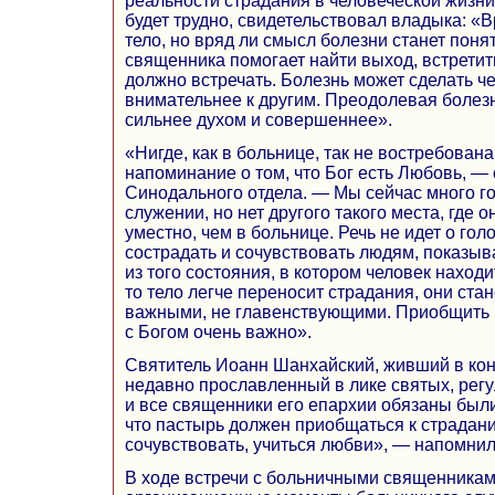
реальности страдания в человеческой жизни
будет трудно, свидетельствовал владыка: «В
тело, но вряд ли смысл болезни станет поня
священника помогает найти выход, встретить
должно встречать. Болезнь может сделать ч
внимательнее к другим. Преодолевая болезн
сильнее духом и совершеннее».
«Нигде, как в больнице, так не востребован
напоминание о том, что Бог есть Любовь, — 
Синодального отдела. — Мы сейчас много г
служении, но нет другого такого места, где 
уместно, чем в больнице. Речь не идет о го
сострадать и сочувствовать людям, показыва
из того состояния, в котором человек находи
то тело легче переносит страдания, они ста
важными, не главенствующими. Приобщить б
с Богом очень важно».
Святитель Иоанн Шанхайский, живший в кон
недавно прославленный в лике святых, регу
и все священники его епархии обязаны были 
что пастырь должен приобщаться к страдан
сочувствовать, учиться любви», — напомни
В ходе встречи с больничными священника