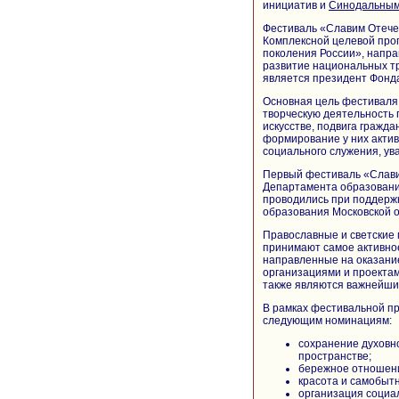
инициатив и
Синодальным
Фестиваль «Славим Отече
Комплексной целевой про
поколения России», напра
развитие национальных т
является президент Фонда
Основная цель фестиваля
творческую деятельность 
искусстве, подвига гражда
формирование у них акти
социального служения, ув
Первый фестиваль «Слави
Департамента образовани
проводились при поддерж
образования Московской о
Православные и светские
принимают самое активное
направленные на оказани
организациями и проектам
также являются важнейши
В рамках фестивальной п
следующим номинациям:
сохранение духовн
пространстве;
бережное отношение
красота и самобытн
организация социа