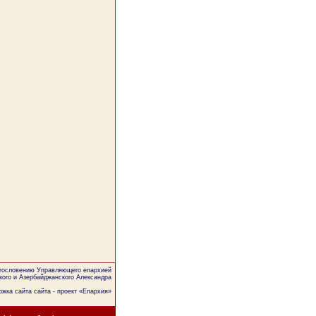
агословению Управляющего епархией
кого и Азербайджанского Александра
жка сайта сайта - проект «
Епархия
»