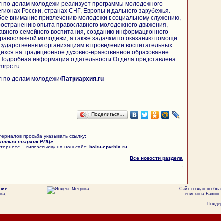
 по делам молодежи реализует программы молодежного
егионах России, странах СНГ, Европы и дальнего зарубежья.
бое внимание привлечению молодежи к социальному служению,
остранению опыта православного молодежного движения,
авного семейного воспитания, созданию информационного
православной молодежи, а также задачам по оказанию помощи
сударственным организациям в проведении воспитательных
ихся на традиционное духовно-нравственное образование
 Подробная информация о дятельности Отдела представлена
mrpc.ru
.
 по делам молодежи/
Патриархия.ru
Поделиться…
ериалов просьба указывать ссылку:
анская епархия РПЦ»
,
тернете – гиперссылку на наш сайт:
baku-eparhia.ru
Все новости раздела
ние
Сайт создан по бл
ка,
епископа Бакинс
Поддер