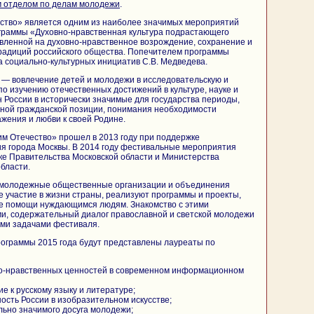
 отделом по делам молодежи
.
ство» является одним из наиболее значимых мероприятий
граммы «Духовно-нравственная культура подрастающего
вленной на духовно-нравственное возрождение, сохранение и
радиций российского общества. Попечителем программы
 социально-культурных инициатив С.В. Медведева.
 — вовлечение детей и молодежи в исследовательскую и
по изучению отечественных достижений в культуре, науке и
н России в исторически значимые для государства периоды,
вной гражданской позиции, понимания необходимости
ажения и любви к своей Родине.
м Отечество» прошел в 2013 году при поддержке
я города Москвы. В 2014 году фестивальные мероприятия
ке Правительства Московской области и Министерства
бласти.
 молодежные общественные организации и объединения
 участие в жизни страны, реализуют программы и проекты,
е помощи нуждающимся людям. Знакомство с этими
и, содержательный диалог православной и светской молодежи
ми задачами фестиваля.
рограммы 2015 года будут представлены лауреаты по
о-нравственных ценностей в современном информационном
 к русскому языку и литературе;
ость России в изобразительном искусстве;
льно значимого досуга молодежи;