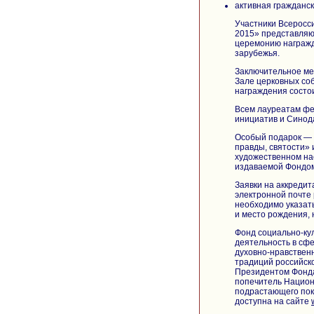
активная гражданс
Участники Всеросс
2015» представляю
церемонию награжд
зарубежья.
Заключительное мер
Зале церковных со
награждения состои
Всем лауреатам фе
инициатив и Синод
Особый подарок —
правды, святости»
художественном на
издаваемой Фондом
Заявки на аккреди
электронной почте 
необходимо указат
и место рождения,
Фонд социально-кул
деятельность в сфе
духовно-нравствен
традиций российско
Президентом Фонда
попечитель Национ
подрастающего пок
доступна на сайте