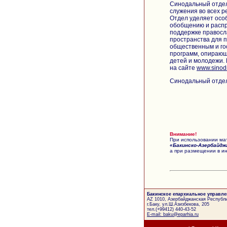
Синодальный отдел
служения во всех р
Отдел уделяет осо
обобщению и распр
поддержке правосл
пространства для 
общественным и го
программ, опирающ
детей и молодежи.
на сайте
www.sinod
Синодальный отдел
Внимание!
При использовании мат
«Бакинско-Азербайдж
а при размещении в ин
Бакинское епархиальное управле
AZ 1010, Азербайджанская Республи
г.Баку, ул.Ш.Азизбекова, 205
тел.(+99412) 440-43-52
E-mail: baku@eparhia.ru