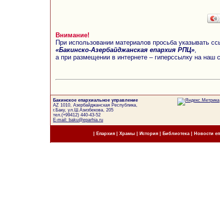
Внимание!
При использовании материалов просьба указывать сс
«Бакинско-Азербайджанская епархия РПЦ»
,
а при размещении в интернете – гиперссылку на наш 
Бакинское епархиальное управление
AZ 1010, Азербайджанская Республика,
г.Баку, ул.Ш.Азизбекова, 205
тел.(+99412) 440-43-52
E-mail: baku@eparhia.ru
|
Епархия
|
Храмы
|
История
|
Библиотека
|
Новости е