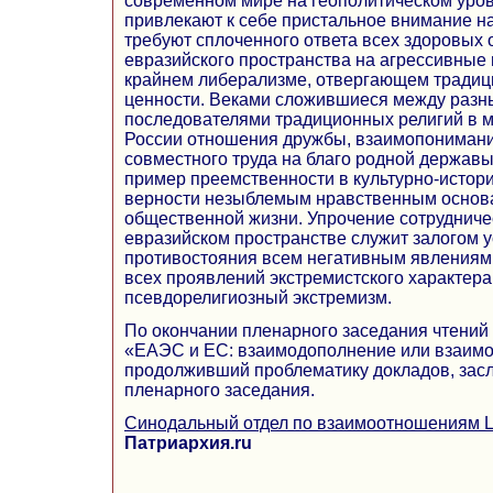
современном мире на геополитическом уров
привлекают к себе пристальное внимание н
требуют сплоченного ответа всех здоровых
евразийского пространства на агрессивные
крайнем либерализме, отвергающем тради
ценности. Веками сложившиеся между разн
последователями традиционных религий в 
России отношения дружбы, взаимопонимани
совместного труда на благо родной держав
пример преемственности в культурно-истори
верности незыблемым нравственным основ
общественной жизни. Упрочение сотрудниче
евразийском пространстве служит залогом 
противостояния всем негативным явлениям
всех проявлений экстремистского характера
псевдорелигиозный экстремизм.
По окончании пленарного заседания чтений 
«ЕАЭС и ЕС: взаимодополнение или взаимо
продолживший проблематику докладов, зас
пленарного заседания.
Синодальный отдел по взаимоотношениям Ц
Патриархия.ru