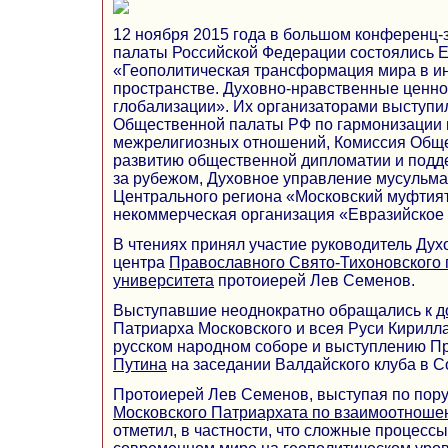
12 ноября 2015 года в большом конференц
палаты Российской Федерации состоялись Е
«Геополитическая трансформация мира в 
пространстве. Духовно-нравственные ценно
глобализации». Их организаторами выступ
Общественной палаты РФ по гармонизации
межрелигиозных отношений, Комиссия Общ
развитию общественной дипломатии и подд
за рубежом, Духовное управление мусульман
Центрального региона «Московский муфтия
некоммерческая организация «Евразийское
В чтениях принял участие руководитель Дух
центра
Православного Свято-Тихоновского 
университета
протоиерей Лев Семенов.
Выступавшие неоднократно обращались к
д
Патриарха Московского и всея Руси Кирилл
русском народном соборе и выступлению П
Путина
на заседании Валдайского клуба в С
Протоиерей Лев Семенов, выступая по по
Московского Патриархата по взаимоотноше
отметил, в частности, что сложные процесс