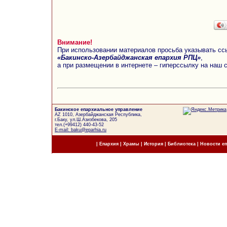
Внимание!
При использовании материалов просьба указывать сс
«Бакинско-Азербайджанская епархия РПЦ»
,
а при размещении в интернете – гиперссылку на наш 
Бакинское епархиальное управление
AZ 1010, Азербайджанская Республика,
г.Баку, ул.Ш.Азизбекова, 205
тел.(+99412) 440-43-52
E-mail: baku@eparhia.ru
|
Епархия
|
Храмы
|
История
|
Библиотека
|
Новости е