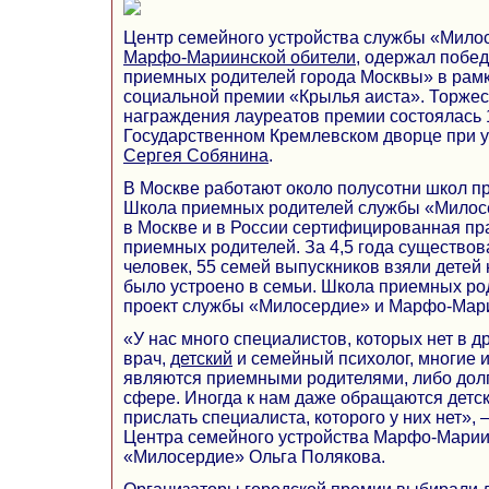
Центр семейного устройства службы «Мило
Марфо-Мариинской обители
, одержал побе
приемных родителей города Москвы» в рамк
социальной премии «Крылья аиста». Торже
награждения лауреатов премии состоялась 1
Государственном Кремлевском дворце при 
Сергея Собянина
.
В Москве работают около полусотни школ п
Школа приемных родителей службы «Милос
в Москве и в России сертифицированная п
приемных родителей. За 4,5 года существо
человек, 55 семей выпускников взяли детей 
было устроено в семьи. Школа приемных р
проект службы «Милосердие» и Марфо-Мари
«У нас много специалистов, которых нет в др
врач,
детский
и семейный психолог, многие и
являются приемными родителями, либо долг
сфере. Иногда к нам даже обращаются детск
прислать специалиста, которого у них нет»,
Центра семейного устройства Марфо-Марии
«Милосердие» Ольга Полякова.