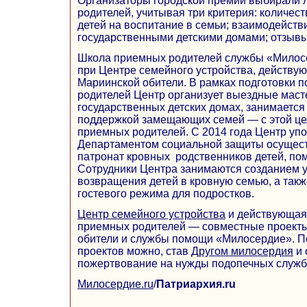
Организаторы городской премии выбирали
родителей, учитывая три критерия: количес
детей на воспитание в семьи; взаимодейств
государственными детскими домами; отзыв
Школа приемных родителей службы «Милос
при Центре семейного устройства, действу
Мариинской обители. В рамках подготовки 
родителей Центр организует выездные маст
государственных детских домах, занимаетс
поддержкой замещающих семей — с этой це
приемных родителей. С 2014 года Центр уп
Департаментом социальной защиты осущес
патронат кровных родственников детей, по
Сотрудники Центра занимаются созданием 
возвращения детей в кровную семью, а так
гостевого режима для подростков.
Центр семейного устройства
и действующая
приемных родителей — совместные проект
обители и службы помощи «Милосердие». П
проектов можно, став
Другом милосердия
и 
пожертвование на нужды подопечных служ
Милосердие.ru
/
Патриархия.ru