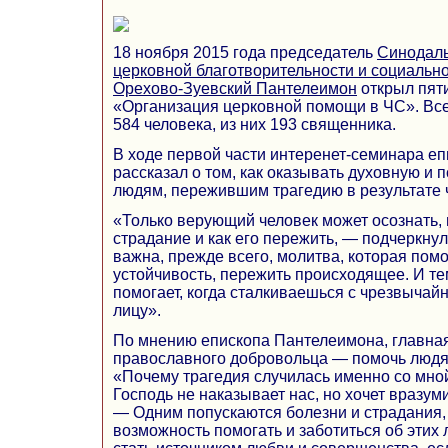
18 ноября 2015 года председатель
Синодаль
церковной благотворительности и социальн
Орехово-Зуевский Пантелеимон
открыл пят
«Организация церковной помощи в ЧС». Все
584 человека, из них 193 священника.
В ходе первой части интеренет-семинара е
рассказал о том, как оказывать духовную и
людям, пережившим трагедию в результате 
«Только верующий человек может осознать, 
страдание и как его пережить, — подчеркну
важна, прежде всего, молитва, которая помо
устойчивость, пережить происходящее. И т
помогает, когда сталкиваешься с чрезвычай
лицу».
По мнению епископа Пантелеимона, главная
православного добровольца — помочь людям
«Почему трагедия случилась именно со мно
Господь не наказывает нас, но хочет вразум
— Одним попускаются болезни и страдания,
возможность помогать и заботиться об этих