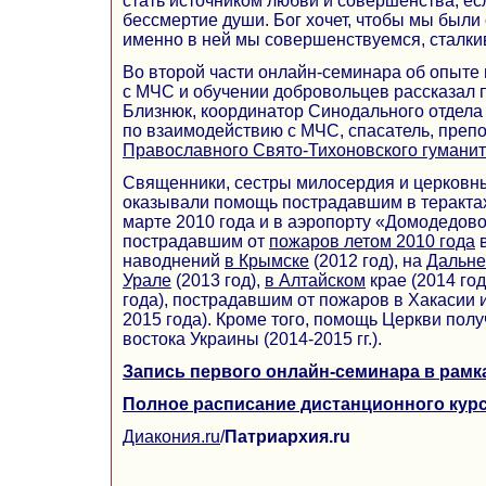
стать источником любви и совершенства, ес
бессмертие души. Бог хочет, чтобы мы были
именно в ней мы совершенствуемся, сталки
Во второй части онлайн-семинара об опыте
с МЧС и обучении добровольцев рассказал 
Близнюк, координатор Синодального отдела
по взаимодействию с МЧС, спасатель, преп
Православного Свято-Тихоновского гуманит
Священники, сестры милосердия и церковн
оказывали помощь пострадавшим в терактах
марте 2010 года и в аэропорту «Домодедово»
пострадавшим от
пожаров летом 2010 года
в
наводнений
в Крымске
(2012 год), на
Дальне
Урале
(2013 год),
в
Алтайском
крае (2014 год
года), пострадавшим от пожаров в Хакасии 
2015 года). Кроме того, помощь Церкви пол
востока Украины (2014-2015 гг.).
Запись первого онлайн-семинара в рамк
Полное расписание дистанционного кур
Диакония.ru
/
Патриархия.ru