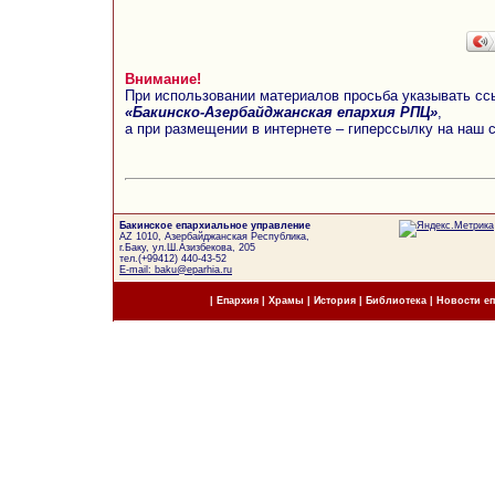
Внимание!
При использовании материалов просьба указывать сс
«Бакинско-Азербайджанская епархия РПЦ»
,
а при размещении в интернете – гиперссылку на наш 
Бакинское епархиальное управление
AZ 1010, Азербайджанская Республика,
г.Баку, ул.Ш.Азизбекова, 205
тел.(+99412) 440-43-52
E-mail: baku@eparhia.ru
|
Епархия
|
Храмы
|
История
|
Библиотека
|
Новости е