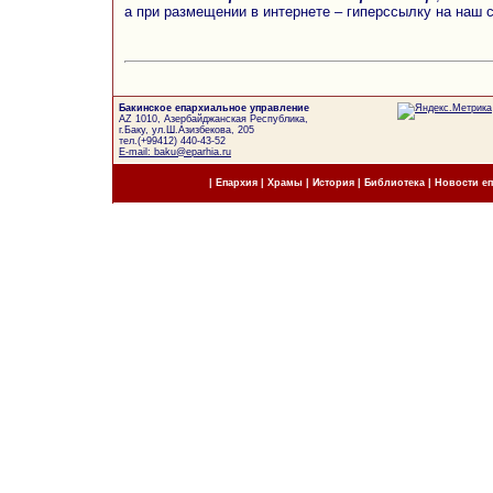
а при размещении в интернете – гиперссылку на наш 
Бакинское епархиальное управление
AZ 1010, Азербайджанская Республика,
г.Баку, ул.Ш.Азизбекова, 205
тел.(+99412) 440-43-52
E-mail: baku@eparhia.ru
|
Епархия
|
Храмы
|
История
|
Библиотека
|
Новости е