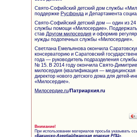
Свято-Софийский детский дом службы «Мил
поддержке
Русфонда
и Департамента социал
Свято-Софийский детский дом — один из 24
службы помощи «Милосердие». Поддержать 
став
Другом милосердия
и оформив регуляр
нужды подопечных службы «Милосердие».
Светлана Емельянова окончила Саратовску
консерваторию и Саратовский государствен
года — руководитель подразделения служб
№ 15. В 2014 году окончила Свято-Димитри
милосердия (квалификация — медицинская с
директор нового детского дома для детей-и
«Милосердие».
Милосердие.ru
/
Патриархия.ru
Внимание!
При использовании материалов просьба указывать сс
«Бакинско-Азербайджанская епархия РПЦ»
,