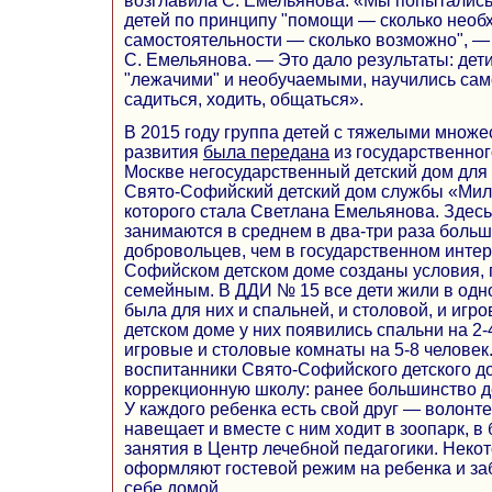
возглавила С. Емельянова. «Мы попытались
детей по принципу "помощи — сколько необ
самостоятельности — сколько возможно", —
С. Емельянова. — Это дало результаты: дети
"лежачими" и необучаемыми, научились сам
садиться, ходить, общаться».
В 2015 году группа детей с тяжелыми мно
развития
была передана
из государственно
Москве негосударственный детский дом для
Свято-Софийский детский дом службы «Мил
которого стала Светлана Емельянова. Здес
занимаются в среднем в два-три раза больш
добровольцев, чем в государственном интер
Софийском детском доме созданы условия,
семейным. В ДДИ № 15 все дети жили в одно
была для них и спальней, и столовой, и иг
детском доме у них появились спальни на 2-
игровые и столовые комнаты на 5-8 человек
воспитанники Свято-Софийского детского до
коррекционную школу: ранее большинство д
У каждого ребенка есть свой друг — волонте
навещает и вместе с ним ходит в зоопарк, в 
занятия в Центр лечебной педагогики. Нек
оформляют гостевой режим на ребенка и заб
себе домой.