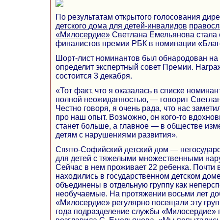
По результатам открытого голосования дир
детского дома для детей-инвалидов
правосл
«Милосердие»
Светлана Емельянова стала 
финалистов премии РБК в номинации «Благо
Шорт-лист номинантов был обнародован на 
определит экспертный совет Премии. Награ
состоится 3 декабря.
«Тот факт, что я оказалась в списке номинан
полной неожиданностью, — говорит Светла
Честно говоря, я очень рада, что нас замети
про наш опыт. Возможно, он кого-то вдохнови
станет больше, а главное — в обществе изм
детям с нарушениями развития».
Свято-Софийский
детский
дом — негосударс
для детей с тяжелыми множественными нар
Сейчас в нем проживает 22 ребенка. Почти 
находились в государственном детском дом
объединены в отдельную группу как неперс
необучаемые. На протяжении восьми лет д
«Милосердие» регулярно посещали эту груп
года подразделение службы «Милосердие»