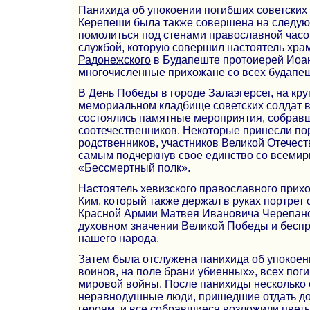
Панихида об упокоении погибших советских
Керепеши была также совершена на следую
помолиться под стенами православной часо
службой, которую совершил настоятель хра
Радонежского
в Будапеште протоиерей Иоа
многочисленные прихожане со всех будапеш
В День Победы в городе Залаэгерсег, на к
мемориальном кладбище советских солдат в
состоялись памятные мероприятия, собрав
соотечественников. Некоторые принесли по
родственников, участников Великой Отечест
самым подчеркнув свое единство со всемир
«Бессмертный полк».
Настоятель хевизского православного прих
Ким, который также держал в руках портрет 
Красной Армии Матвея Ивановича Черепанов
духовном значении Великой Победы и бесп
нашего народа.
Затем была отслужена панихида об упокоен
воинов, на поле брани убиенных», всех пог
мировой войны. После панихиды несколько 
неравнодушные люди, пришедшие отдать д
героям, и все собравшиеся возложили цветы