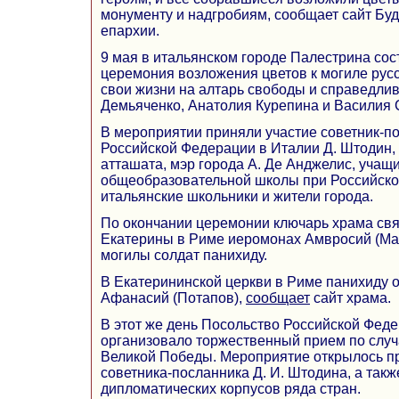
монументу и надгробиям, сообщает сайт Бу
епархии.
9 мая в итальянском городе Палестрина со
церемония возложения цветов к могиле рус
свои жизни на алтарь свободы и справедли
Демьяченко, Анатолия Курепина и Василия 
В мероприятии приняли участие советник-п
Российской Федерации в Италии Д. Штодин,
атташата, мэр города А. Де Анджелис, учащ
общеобразовательной школы при Российско
итальянские школьники и жители города.
По окончании церемонии ключарь храма св
Екатерины в Риме иеромонах Амвросий (Ма
могилы солдат панихиду.
В Екатерининской церкви в Риме панихиду 
Афанасий (Потапов),
сообщает
сайт храма.
В этот же день Посольство Российской Фед
организовало торжественный прием по слу
Великой Победы. Мероприятие открылось п
советника-посланника Д. И. Штодина, а так
дипломатических корпусов ряда стран.