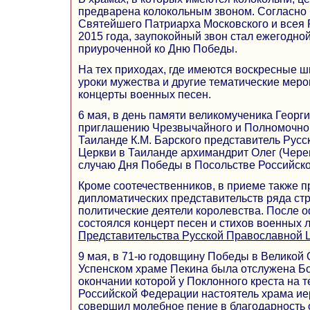
предварена колокольным звоном. Согласно
Святейшего Патриарха Московского и всея 
2015 года, заупокойный звон стал ежегодно
приуроченной ко Дню Победы.
На тех приходах, где имеются воскресные 
уроки мужества и другие тематические мер
концерты военных песен.
6 мая, в день памяти великомученика Георг
приглашению Чрезвычайного и Полномочног
Таиланде К.М. Барского представитель Рус
Церкви в Таиланде архимандрит Олег (Чере
случаю Дня Победы в Посольстве Российск
Кроме соотечественников, в приеме также п
дипломатических представительств ряда ст
политические деятели королевства. После 
состоялся концерт песен и стихов военных л
Представительства Русской Православной 
9 мая, в 71-ю годовщину Победы в Великой 
Успенском храме Пекина была отслужена Бо
окончании которой у Поклонного креста на 
Российской Федерации настоятель храма и
совершил молебное пение в благодарность 