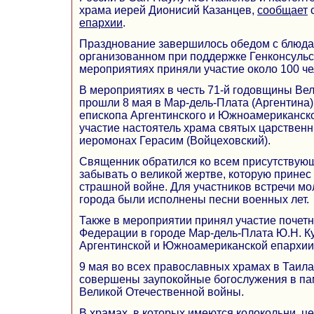
храма иерей Дионисий Казанцев,
сообщает
епархии
.
Празднование завершилось обедом с блюдам
организованном при поддержке Генконсульс
мероприятиях приняли участие около 100 че
В мероприятиях в честь 71-й годовщины Ве
прошли 8 мая в Мар-дель-Плата (Аргентина)
епископа Аргентинского и Южноамериканск
участие настоятель храма святых царствен
иеромонах Герасим (Войцеховский).
Священник обратился ко всем присутствующ
забывать о великой жертве, которую принес
страшной войне. Для участников встречи м
города были исполнены песни военных лет.
Также в мероприятии принял участие почет
Федерации в городе Мар-дель-Плата Ю.Н. К
Аргентинской и Южноамериканской епархии
9 мая во всех православных храмах в Таил
совершены заупокойные богослужения в пам
Великой Отечественной войны.
В храмах, в которых имеются колокольни, ц