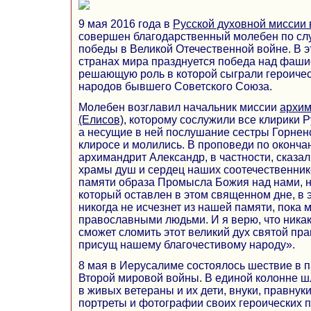
9 мая 2016 года в
Русской духовной миссии
совершен благодарственный молебен по сл
победы в Великой Отечественной войне. В э
странах мира празднуется победа над фаши
решающую роль в которой сыграли героичес
народов бывшего Советского Союза.
Молебен возглавил начальник миссии
архим
(Елисов)
, которому сослужили все клирики 
а несущие в ней послушание сестры Горненс
клиросе и молились. В проповеди по оконч
архимандрит Александр, в частности, сказа
храмы душ и сердец наших соотечественник
памяти образа Промысла Божия над нами, 
который оставлен в этом священном дне, в 
никогда не исчезнет из нашей памяти, пока 
православными людьми. И я верю, что никак
сможет сломить этот великий дух святой пр
присущ нашему благочестивому народу».
8 мая в Иерусалиме состоялось шествие в п
Второй мировой войны. В единой колонне 
в живых ветераны и их дети, внуки, правнуки
портреты и фотографии своих героических 