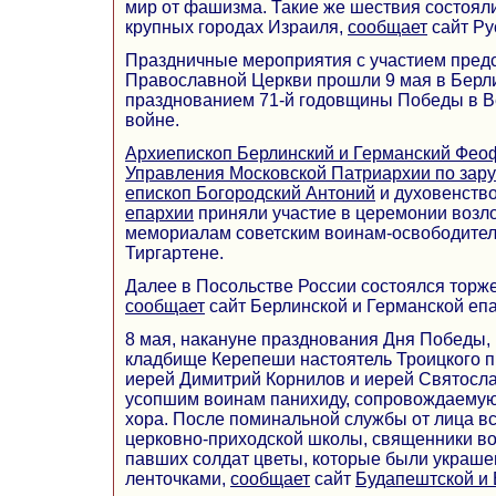
мир от фашизма. Такие же шествия состояли
крупных городах Израиля,
сообщает
сайт Ру
Праздничные мероприятия с участием пред
Православной Церкви прошли 9 мая в Берли
празднованием 71-й годовщины Победы в В
войне.
Архиепископ Берлинский и Германский Фео
Управления Московской Патриархии по за
епископ Богородский Антоний
и духовенств
епархии
приняли участие в церемонии возл
мемориалам советским воинам-освободител
Тиргартене.
Далее в Посольстве России состоялся торж
сообщает
сайт Берлинской и Германской епа
8 мая, накануне празднования Дня Победы,
кладбище Керепеши настоятель Троицкого 
иерей Димитрий Корнилов и иерей Святосла
усопшим воинам панихиду, сопровождаемую
хора. После поминальной службы от лица в
церковно-приходской школы, священники в
павших солдат цветы, которые были украше
ленточками,
сообщает
сайт
Будапештской и 