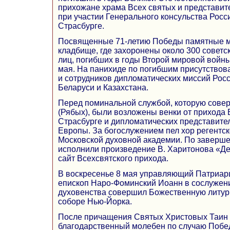
прихожане храма Всех святых и представит
при участии Генерального консульства Росс
Страсбурге.
Посвященные 71-летию Победы памятные 
кладбище, где захоронены около 300 советс
лиц, погибших в годы Второй мировой войны
мая. На панихиде по погибшим присутствов
и сотрудников дипломатических миссий Рос
Беларуси и Казахстана.
Перед поминальной службой, которую сове
(Рябых), были возложены венки от прихода 
Страсбурге и дипломатических представите
Европы. За богослужением пел хор регентск
Московской духовной академии. По заверш
исполнили произведение В. Харитонова «Д
сайт Всехсвятского прихода.
В воскресенье 8 мая управляющий Патриа
епископ Наро-Фоминский Иоанн в сослужен
духовенства совершил Божественную литур
соборе Нью-Йорка.
После причащения Святых Христовых Таин 
благодарственный молебен по случаю Побе