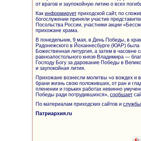
от врагов и заупокойную литию о всех поги
Как
информирует
приходской сайт, по слож
богослужении приняли участие представите
Посольства России, участники акции «Бессм
прихожане храма.
В понедельник, 9 мая, в День Победы, в хр
Радонежского в Йоханнесбурге (ЮАР) была
Божественная литургия, а затем в часовне с
равноапостольного князя Владимира — бла
Господу Богу за дарование Победы в Велик
и заупокойная лития.
Прихожане вознесли молитвы «о вождех и в
брани жизнь свою положивших, от ран и гла
пленении и горьких работах невинно умучен
Победы ради потрудившихся»,
сообщает
сай
По материалам приходских сайтов и
службы
Патриархия.ru