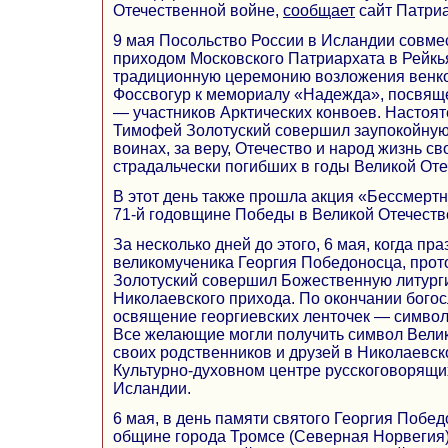
Отечественной войне,
сообщает
сайт Патри
9 мая Посольство России в Исландии совме
приходом Московского Патриархата в Рейкь
традиционную церемонию возложения венк
Фоссвогур к мемориалу «Надежда», посвящ
— участников Арктических конвоев. Настоя
Тимофей Золотуский совершил заупокойную
воинах, за веру, Отечество и народ жизнь с
страдальчески погибших в годы Великой От
В этот день также прошла акция «Бессмерт
71-й годовщине Победы в Великой Отечеств
За несколько дней до этого, 6 мая, когда пр
великомученика Георгия Победоносца, про
Золотуский совершил Божественную литург
Николаевского прихода. По окончании бого
освящение георгиевских ленточек — символ
Все желающие могли получить символ Велик
своих родственников и друзей в Николаевск
Культурно-духовном центре русскоговорящи
Исландии.
6 мая, в день памяти святого Георгия Побе
общине города Тромсе (Северная Норвегия