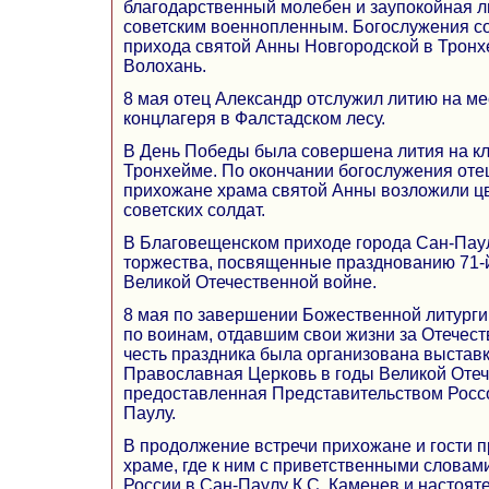
благодарственный молебен и заупокойная л
советским военнопленным. Богослужения с
прихода святой Анны Новгородской в Трон
Волохань.
8 мая отец Александр отслужил литию на ме
концлагеря в Фалстадском лесу.
В День Победы была совершена лития на к
Тронхейме. По окончании богослужения оте
прихожане храма святой Анны возложили цв
советских солдат.
В Благовещенском приходе города Сан-Паул
торжества, посвященные празднованию 71-
Великой Отечественной войне.
8 мая по завершении Божественной литурги
по воинам, отдавшим свои жизни за Отечест
честь праздника была организована выстав
Православная Церковь в годы Великой Оте
предоставленная Представительством Россо
Паулу.
В продолжение встречи прихожане и гости п
храме, где к ним с приветственными словам
России в Сан-Паулу К.С. Каменев и настоят