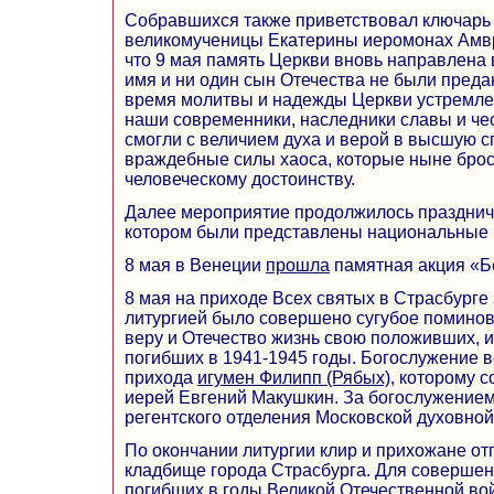
Собравшихся также приветствовал ключарь
великомученицы Екатерины иеромонах Амвр
что 9 мая память Церкви вновь направлена 
имя и ни один сын Отечества не были преда
время молитвы и надежды Церкви устремле
наши современники, наследники славы и че
смогли с величием духа и верой в высшую с
враждебные силы хаоса, которые ныне бро
человеческому достоинству.
Далее мероприятие продолжилось праздни
котором были представлены национальные 
8 мая в Венеции
прошла
памятная акция «Б
8 мая на приходе Всех святых в Страсбурге
литургией было совершено сугубое поминов
веру и Отечество жизнь свою положивших, и
погибших в 1941-1945 годы. Богослужение в
прихода
игумен Филипп (Рябых)
, которому 
иерей Евгений Макушкин. За богослужением
регентского отделения Московской духовной
По окончании литургии клир и прихожане о
кладбище города Страсбурга. Для соверше
погибших в годы Великой Отечественной во