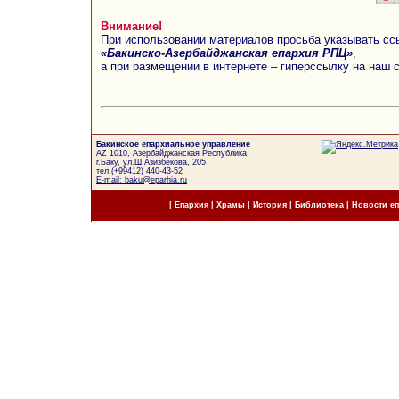
Внимание!
При использовании материалов просьба указывать сс
«Бакинско-Азербайджанская епархия РПЦ»
,
а при размещении в интернете – гиперссылку на наш 
Бакинское епархиальное управление
AZ 1010, Азербайджанская Республика,
г.Баку, ул.Ш.Азизбекова, 205
тел.(+99412) 440-43-52
E-mail: baku@eparhia.ru
|
Епархия
|
Храмы
|
История
|
Библиотека
|
Новости е