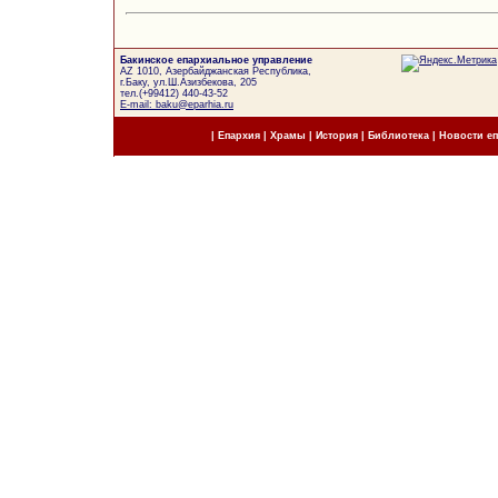
Бакинское епархиальное управление
AZ 1010, Азербайджанская Республика,
г.Баку, ул.Ш.Азизбекова, 205
тел.(+99412) 440-43-52
E-mail: baku@eparhia.ru
|
Епархия
|
Храмы
|
История
|
Библиотека
|
Новости е