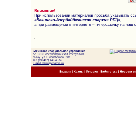
Внимание!
При использовании материалов просьба указывать сс
«Бакинско-Азербайджанская епархия РПЦ»
,
а при размещении в интернете – гиперссылку на наш 
Бакинское епархиальное управление
AZ 1010, Азербайджанская Республика,
г.Баку, ул.Ш.Азизбекова, 205
тел.(+99412) 440-43-52
E-mail: baku@eparhia.ru
|
Епархия
|
Храмы
|
История
|
Библиотека
|
Новости е