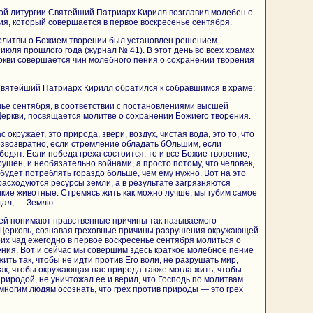
ой литургии Святейший Патриарх Кирилл возглавил молебен о
я, который совершается в первое воскресенье сентября.
олитвы о Божием творении был установлен решением
июля прошлого года (
журнал № 41
). В этот день во всех храмах
ркви совершается чин молебного пения о сохранении творения
вятейший Патриарх Кирилл обратился к собравшимся в храме:
ье сентября, в соответствии с постановлениями высшей
еркви, посвящается молитве о сохранении Божиего творения.
с окружает, это природа, звери, воздух, чистая вода, это то, что
езвозвратно, если стремление обладать бОльшим, если
едят. Если победа греха состоится, то и все Божие творение,
ушен, и необязательно войнами, а просто потому, что человек,
 будет потреблять гораздо больше, чем ему нужно. Вот на это
расходуются ресурсы земли, а в результате загрязняются
дикие животные. Стремясь жить как можно лучше, мы губим самое
дал, — Землю.
ей понимают нравственные причины так называемого
И Церковь, сознавая греховные причины разрушения окружающей
оих чад ежегодно в первое воскресенье сентября молиться о
ния. Вот и сейчас мы совершим здесь краткое молебное пение
жить так, чтобы не идти против Его воли, не разрушать мир,
так, чтобы окружающая нас природа также могла жить, чтобы
природой, не уничтожал ее и верил, что Господь по молитвам
многим людям осознать, что грех против природы — это грех