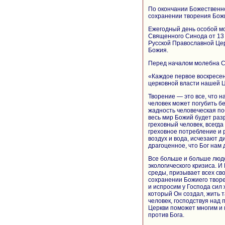
По окончании Божественн
сохранении творения Божи
Ежегодный день особой м
Священного Синода от 13 
Русской Православной Це
Божия.
Перед началом молебна С
«Каждое первое воскресен
церковной власти нашей Ц
Творение — это все, что на
человек может погубить б
жадность человеческая поб
весь мир Божий будет разр
греховный человек, всегда
греховное потребление и 
воздух и вода, исчезают 
драгоценное, что Бог нам 
Все больше и больше люд
экологического кризиса. 
среды, призывает всех св
сохранении Божиего творе
и испросим у Господа сил 
который Он создал, жить 
человек, господствуя над 
Церкви поможет многим и 
против Бога.