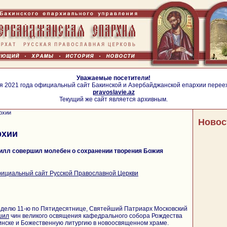
Уважаемые посетители!
я 2021 года официальный сайт Бакинской и Азербайджанской епархии перее
pravoslavie.az
Текущий же сайт является архивным.
рхии
Новос
рхии
илл совершил молебен о сохранении творения Божия
ициальный сайт Русской Православной Церкви
Неделю 11-ю по Пятидесятнице, Святейший Патриарх Московский
шил
чин великого освящения кафедрального собора Рождества
инске и Божественную литургию в новоосвященном храме.