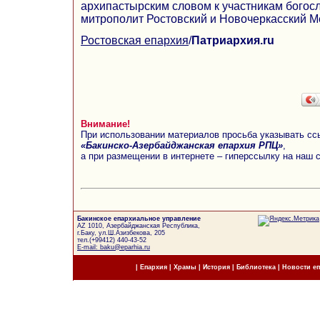
архипастырским словом к участникам богос
митрополит Ростовский и Новочеркасский М
Ростовская епархия
/
Патриархия.ru
Внимание!
При использовании материалов просьба указывать сс
«Бакинско-Азербайджанская епархия РПЦ»
,
а при размещении в интернете – гиперссылку на наш 
Бакинское епархиальное управление
AZ 1010, Азербайджанская Республика,
г.Баку, ул.Ш.Азизбекова, 205
тел.(+99412) 440-43-52
E-mail: baku@eparhia.ru
|
Епархия
|
Храмы
|
История
|
Библиотека
|
Новости е