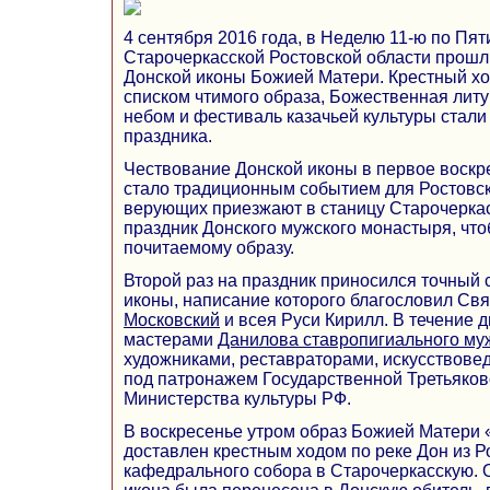
4 сентября 2016 года, в Неделю 11-ю по Пят
Старочеркасской Ростовской области прошли
Донской иконы Божией Матери. Крестный хо
списком чтимого образа, Божественная лит
небом и фестиваль казачьей культуры стал
праздника.
Чествование Донской иконы в первое воскр
стало традиционным событием для Ростовск
верующих приезжают в станицу Старочерка
праздник Донского мужского монастыря, чт
почитаемому образу.
Второй раз на праздник приносился точный 
иконы, написание которого благословил Св
Московский
и всея Руси Кирилл. В течение д
мастерами
Данилова ставропигиального му
художниками, реставраторами, искусствове
под патронажем Государственной Третьяков
Министерства культуры РФ.
В воскресенье утром образ Божией Матери
доставлен крестным ходом по реке Дон из Р
кафедрального собора в Старочеркасскую. 