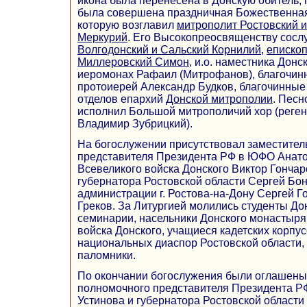
икона была перенесена в Донскую обитель, 
была совершена праздничная Божественная
которую возглавил
митрополит Ростовский 
Меркурий
. Его Высокопреосвященству сос
Волгодонский и Сальский Корнилий
,
епископ
Миллеровский Симон
, и.о. наместника Дон
иеромонах Рафаил (Митрофанов), благочинн
протоиерей Александр Будков, благочинные 
отделов епархий
Донской митрополии
. Песн
исполнил Большой митрополичий хор (реге
Владимир Зубрицкий).
На богослужении присутствовал заместител
представителя Президента РФ в ЮФО Анат
Всевеликого войска Донского Виктор Гончар
губернатора Ростовской области Сергей Бон
администрации г. Ростова-на-Дону Сергей Г
Греков. За Литургией молились студенты До
семинарии, насельники Донского монастыря,
войска Донского, учащиеся кадетских корпу
национальных диаспор Ростовской области
паломники.
По окончании богослужения были оглашены
полномочного представителя Президента 
Устинова и губернатора Ростовской области