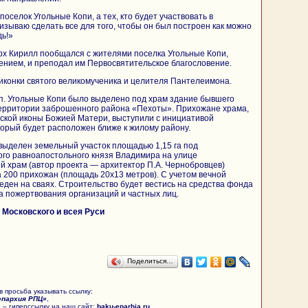
поселок Угольные Копи, а тех, кто будет участвовать в
изываю сделать все для того, чтобы он был построен как можно
дь!»
х Кирилл пообщался с жителями поселка Угольные Копи,
нием, и преподал им Первосвятительское благословение.
конки святого великомученика и целителя Пантелеимона.
 п. Угольные Копи было выделено под храм здание бывшего
территории заброшенного района «Пехоты». Прихожане храма,
вской иконы Божией Матери, выступили с инициативой
торый будет расположен ближе к жилому району.
выделен земельный участок площадью 1,15 га под
ого равноапостольного князя Владимира на улице
 храм (автор проекта — архитектор П.А. Чернобровцев)
а 200 прихожан (площадь 20х13 метров). С учетом вечной
еден на сваях. Строительство будет вестись на средства фонда
а пожертвования организаций и частных лиц.
Московского и всея Руси
Поделиться…
 просьба указывать ссылку:
епархия РПЦ»
,
 – гиперссылку на наш сайт:
baku-eparhia.ru