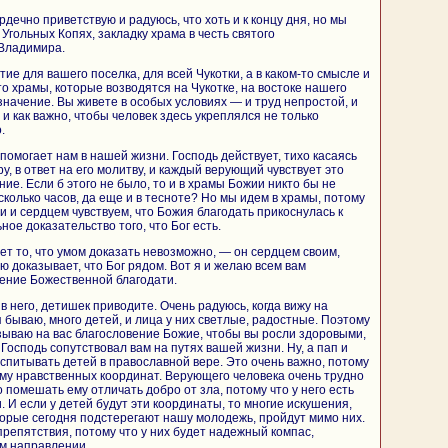
рдечно приветствую и радуюсь, что хоть и к концу дня, но мы
 Угольных Копях, закладку храма в честь святого
 Владимира.
е для вашего поселка, для всей Чукотки, а в каком-то смысле и
то храмы, которые возводятся на Чукотке, на востоке нашего
значение. Вы живете в особых условиях — и труд непростой, и
и как важно, чтобы человек здесь укреплялся не только
.
помогает нам в нашей жизни. Господь действует, тихо касаясь
ру, в ответ на его молитву, и каждый верующий чувствует это
е. Если б этого не было, то и в храмы Божии никто бы не
сколько часов, да еще и в тесноте? Но мы идем в храмы, потому
и и сердцем чувствуем, что Божия благодать прикоснулась к
ное доказательство того, что Бог есть.
ет то, что умом доказать невозможно, — он сердцем своим,
 доказывает, что Бог рядом. Вот я и желаю всем вам
вение Божественной благодати.
 него, детишек приводите. Очень радуюсь, когда вижу на
 я бываю, много детей, и лица у них светлые, радостные. Поэтому
зываю на вас благословение Божие, чтобы вы росли здоровыми,
осподь сопутствовал вам на путях вашей жизни. Ну, а пап и
спитывать детей в православной вере. Это очень важно, потому
му нравственных координат. Верующего человека очень трудно
но помешать ему отличать добро от зла, потому что у него есть
 И если у детей будут эти координаты, то многие искушения,
торые сегодня подстерегают нашу молодежь, пройдут мимо них.
репятствия, потому что у них будет надежный компас,
м направлении.