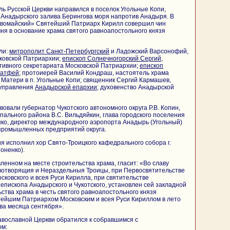
ь Русской Церкви направился в поселок Угольные Копи,
 Анадырского залива Берингова моря напротив Анадыря. В
вомайский» Святейший Патриарх Кирилл совершил чин
ня в основание храма святого равноапостольного князя
ли:
митрополит
Санкт-Петербургский
и Ладожский Варсонофий,
ковской Патриархии;
епископ Солнечногорский Сергий
,
тивного секретариата Московской Патриархии;
епископ
Матфей
; протоиерей Василий Кондраш, настоятель храма
Матери в п. Угольные Копи; священник Сергий Кармашев,
 управления
Анадырской епархии
; духовенство Анадырской
овали губернатор Чукотского автономного округа Р.В. Копин,
пального района В.С. Вильдяйкин, глава городского поселения
нко, директор международного аэропорта Анадырь (Угольный)
 промышленных предприятий округа.
 исполнил хор Свято-Троицкого кафедрального собора г.
тоненко).
ленном на месте строительства храма, гласит: «Во славу
отворящия и Нераздельныя Троицы, при Первосвятительстве
ковского и всея Руси Кирилла, при святительстве
пископа Анадырского и Чукотского, установлен сей закладной
ства храма в честь святого равноапостольного князя
ейшим Патриархом Московским и всея Руси Кириллом в лето
ва месяца сентября».
авославной Церкви обратился к собравшимся с
ом: