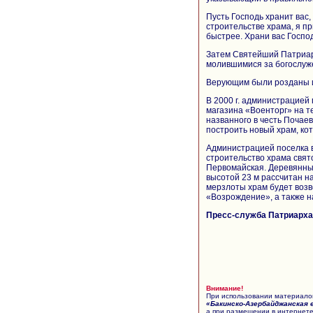
Пусть Господь хранит вас, 
строительстве храма, я пр
быстрее. Храни вас Госпо
Затем Святейший Патриар
молившимися за богослуже
Верующим были розданы и
В 2000 г. администрацией
магазина «Военторг» на 
названного в честь Почае
построить новый храм, ко
Администрацией поселка 
строительство храма свят
Первомайская. Деревянный
высотой 23 м рассчитан н
мерзлоты храм будет возв
«Возрождение», а также н
Пресс-служба Патриарха 
Внимание!
При использовании материалов
«Бакинско-Азербайджанская 
а при размещении в интернете