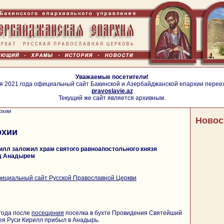
Уважаемые посетители!
я 2021 года официальный сайт Бакинской и Азербайджанской епархии перее
pravoslavie.az
Текущий же сайт является архивным.
рхии
Новос
рхии
илл заложил храм святого равноапостольного князя
од Анадырем
ициальный сайт Русской Православной Церкви
года после
посещения
поселка в бухте Провидения Святейший
ея Руси Кирилл прибыл в Анадырь.