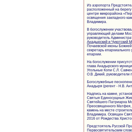
Из аэропорта Предстоятел
расположенный на берегу
центре микрорайона «Пер
освящения закладного кам
Владимира.
В богослужении участвова
управляющий делами Мос
руководитель Администра
Анадырский и Чукотский 
Почаевской иконы Божией 
секретарь епархиального
епархии.
На богослужении присутств
глава Анадырского муници
Угольные Копи С.Л. Савче
О.В. Дикий, руководители
Богослужебные песнопения
Анадыря (регент - Н.В. Ан
Надпись на камне, установ
Святыя Единосущныя Жив
Святейшего Патриарха Мос
Преосвященного Матфея, е
камень на месте строитель
Владимира. Освящен Свят
2016 от Рождества Христо
Предстоятель Русской Пр
Первосвятительским слов