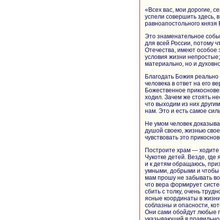
«Всех вас, мои дорогие, се
успели совершить здесь, в
равноапостольного князя
Это знаменательное событи
для всей России, потому ч
Отечества, имеют особое 
условия жизни непростые; 
материально, но и духовно
Благодать Божия реально 
человека в ответ на его ве
Божественное прикосновени
ходил. Зачем же стоять не
что выходим из них другим
нам. Это и есть самое силь
Не умом человек доказыва
душой своею, жизнью своею
чувствовать это прикосно
Построите храм — ходите в
Чукотке детей. Везде, где
и к детям обращаюсь, при
умными, добрыми и чтобы Г
мам прошу не забывать во
что вера формирует систе
сбить с толку, очень труд
ясные координаты в жизни.
соблазны и опасности, ко
Они сами обойдут любые п
указывающий в правильно