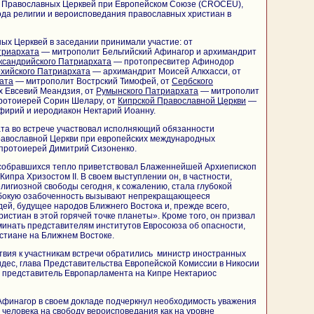
 Православных Церквей при Европейском Союзе (CROCEU),
да религии и вероисповедания православных христиан в
ых Церквей в заседании принимали участие: от
триархата
— митрополит Бельгийский Афинагор и архимандрит
ксандрийского Патриархата
— протопресвитер Афинодор
хийского Патриархата
— архимандрит Моисей Алкхасси, от
ата
— митрополит Вострский Тимофей, от
Сербского
 Евсевий Меандзия, от
Румынского Патриархата
— митрополит
ротоиерей Сорин Шелару, от
Кипрской Православной Церкви
—
фирий и иеродиакон Нектарий Иоанну.
та во встрече участвовал исполняющий обязанности
равославной Церкви при европейских международных
 протоиерей Димитрий Сизоненко.
собравшихся тепло приветствовал Блаженнейшей Архиепископ
ипра Хризостом II. В своем выступлении он, в частности,
лигиозной свободы сегодня, к сожалению, стала глубокой
убокую озабоченность вызывают непрекращающееся
дей, будущее народов Ближнего Востока и, прежде всего,
истиан в этой горячей точке планеты». Кроме того, он призвал
нать представителям институтов Евросоюза об опасности,
стиане на Ближнем Востоке.
твия к участникам встречи обратились министр иностранных
дес, глава Представительства Европейской Комиссии в Никосии
и представитель Европарламента на Кипре Нектариос
Афинагор в своем докладе подчеркнул необходимость уважения
человека на свободу вероисповедания как на уровне