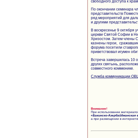
свободного доступа к хра
По окончании семинара ч
представительств Помест
ряд мероприятий для дал
и другими представительс
В воскресенье 9 октября у
церкви Святой Софии в Н
Хризостом. Затем члены C
казнены герои, сражавшие
форума посетили ставропи
приветствовал игумен об
Встреча завершилась 10 
других святынь, располож
совместного коммюнике.
Служба коммуникации ОВ
Внимание!
При использовании материалов
«Бакинско-Азербайджанская 
а при размещении в интернете