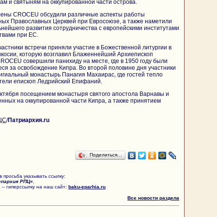
мам и святыням на оккупированной части острова.
лены CROCEU обсудили различные аспекты работы
ных Православных Церквей при Евросоюзе, а также наметили
ьнейшего развития сотрудничества с европейскими институтами
твами при ЕС.
частники встречи приняли участие в Божественной литургии в
икосии, которую возглавил Блаженнейший Архиепископ
ROCEU совершили панихиду на месте, где в 1950 году были
ся за освобождение Кипра. Во второй половине дня участники
гиальный монастырь Панагия Махаирас, где гостей тепло
ители епископ Ледрийский Епифаний.
октября посещением монастыря святого апостола Варнавы и
енных на оккупированной части Кипра, а также принятием
ЦС
/
Патриархия.ru
Поделиться…
 просьба указывать ссылку:
епархия РПЦ»
,
 – гиперссылку на наш сайт:
baku-eparhia.ru
Все новости раздела