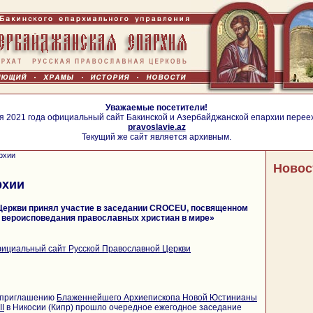
Уважаемые посетители!
я 2021 года официальный сайт Бакинской и Азербайджанской епархии перее
pravoslavie.az
Текущий же сайт является архивным.
рхии
Новос
рхии
Церкви принял участие в заседании CROCEU, посвященном
и вероисповедания православных христиан в мире»
ициальный сайт Русской Православной Церкви
о приглашению
Блаженнейшего Архиепископа Новой Юстинианы
II
в Никосии (Кипр) прошло очередное ежегодное заседание