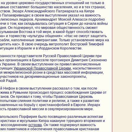
и на уровне церковно-государственных отношений не только в
авные составляют большинство населения, но и в тех странах,
ством. Экзарх Александрийского Патриархата на Кипре
 Папаевривиадес в своем выступлении указал на важность
елигиозных лидеров. Архимандрит Моисей Алкхасси подробно
ечи о том, как складывалась ситуация в Сирии до начала войны
годня. Он подчеркнул, что мировая общественность сможет
сульманам Востока в той мере, в какой будет способствовать
а» и торжеству «культуры общения»: «Нас не смогут защитить
орабли, наполненные эмигрантами. Только установление мира на
щитить нас». В свою очередь митрополит Вострский Тимофей
ситуации в Израиле и в Иорданском Королевстве.
занности представителя Русской Православной Церкви при
ых организациях в Брюсселе протоиерея Димитрия Сизоненко
 Украине. В своем выступлении он привел многочисленные
ерующих
Украинской Православной Церкви
, насильственного
ия межрелигиозной розни в средствах массовой информации,
 участников на дискриминационные законопроекты,
ой Радой.
 Нифон в своем выступлении рассказал о том, как после
ежима в Румынии происходил процесс освобождения Церкви от
ганов. Он призвал к тому, чтобы Православная Церковь
попыткам слияния политики и религии, а также к развитию
равленных на борьбу с христианофобией в Европе. Иерарх
сть православной миссии в секуляризированном мире.
апольского Порфирия было посвящено различным аспектам
христиан и мусульман Кипра накануне турецкого вторжения и
о воссоединению
острова
. Он также подчеркнул важность
ских памятников и обеспечения православным христианам