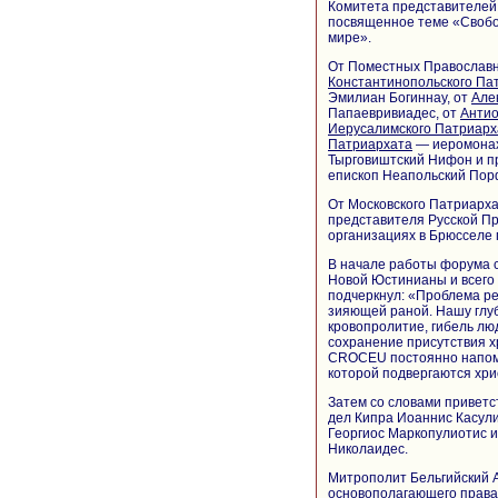
Комитета представителей
посвященное теме «Свобо
мире».
От Поместных Православн
Константинопольского Па
Эмилиан Богиннау, от
Але
Папаевривиадес, от
Антио
Иерусалимского Патриарх
Патриархата
— иеромонах
Тырговиштский Нифон и п
епископ Неапольский Пор
От Московского Патриарха
представителя Русской П
организациях в Брюсселе
В начале работы форума 
Новой Юстинианы и всего К
подчеркнул: «Проблема ре
зияющей раной. Нашу гл
кровопролитие, гибель лю
сохранение присутствия хр
CROCEU постоянно напоми
которой подвергаются хри
Затем со словами приветс
дел Кипра Иоаннис Касули
Георгиос Маркопулиотис 
Николаидес.
Митрополит Бельгийский 
основополагающего права 