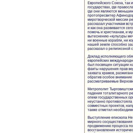
Европейского Союза, так 
государствах, где правосл
где они являются меньшин
протопресвитер Афинодор
миротворческой миссии р
рассказал участникам встр
и как она развивается се
помочь и христианам, и му
вытеснению «культуры меч
ни военные корабли, ни к
нашей земле способно за
рассказал о религиозной 
Доклад исполняющего обя
европейских международн
был посвящен ситуации на
факты нарушения прав в
захвата храмов, разжиган
обратив особое внимание
рассматриваемые Верховн
Митрополит Тырговиштский
падения тоталитарного р
опеки государственных ор
неустанно противостояла 
совместных проектов, нап
также отметил необходимо
Выступление епископа Не
мирного сосуществования 
продвижению процесса п
восстановления историче