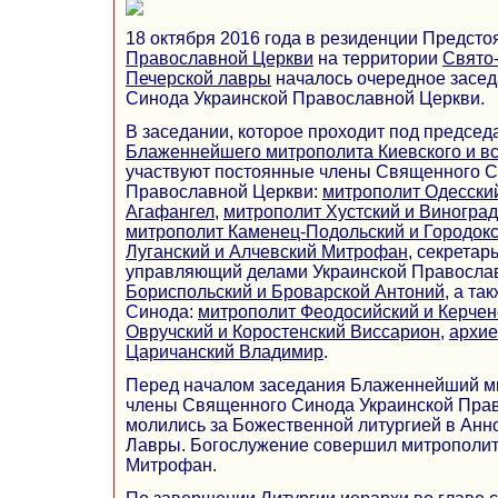
18 октября 2016 года в резиденции Предст
Православной Церкви
на территории
Свято-
Печерской лавры
началось очередное засе
Синода Украинской Православной Церкви.
В заседании, которое проходит под председ
Блаженнейшего митрополита Киевского и в
участвуют постоянные члены Священного С
Православной Церкви:
митрополит Одесски
Агафангел
,
митрополит Хустский и Виногра
митрополит Каменец-Подольский и Городок
Луганский и Алчевский Митрофан
, секрета
управляющий делами Украинской Правосла
Бориспольский и Броварской Антоний
, а т
Синода:
митрополит Феодосийский и Керчен
Овручский и Коростенский Виссарион
,
архие
Царичанский Владимир
.
Перед началом заседания Блаженнейший м
члены Священного Синода Украинской Пра
молились за Божественной литургией в Анн
Лавры. Богослужение совершил митрополит
Митрофан.