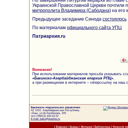
По завершении Литургии иерархи во главе 
Украинской Православной Церкви почтили 
митрополита Владимира (Сабодана)
на его 
Предыдущее заседание Синода
состоялось
По материалам
официального сайта УПЦ
Патриархия.ru
Внимание!
При использовании материалов просьба указывать сс
«Бакинско-Азербайджанская епархия РПЦ»
,
а при размещении в интернете – гиперссылку на наш 
Бакинское епархиальное управление
AZ 1010, Азербайджанская Республика,
г.Баку, ул.Ш.Азизбекова, 205
тел.(+99412) 440-43-52
E-mail: baku@eparhia.ru
|
Епархия
|
Храмы
|
История
|
Библиотека
|
Новости е