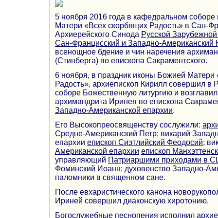
5 ноября 2016 года в кафедральном соборе 
Матери «Всех скорбящих Радость» в Сан-Фр
Архиерейского Синода
Русской Зарубежной
Сан-Францисский и Западно-Американский 
всенощное бдение и чин наречения архима
(Стинберга) во епископа Сакраментского.
6 ноября, в праздник иконы Божией Матери
Радость», архиепископ Кирилл совершил в
соборе Божественную литургию и возглави
архимандрита Иринея во епископа Сакрамен
Западно-Американской епархии
.
Его Высокопреосвященству сослужили:
арх
Средне-Американский Петр
; викарий Запад
епархии
епископ Сиэтлийский Феодосий
; в
Американской епархии
епископ Манхэттенс
управляющий
Патриаршими приходами в 
Фоминский Иоанн
; духовенство Западно-Ам
паломники в священном сане.
После евхаристического канона новорукоп
Ириней совершил диаконскую хиротонию.
Богослужебные песнопения исполнил архие