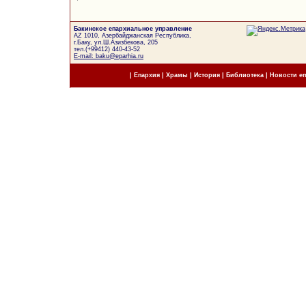
Бакинское епархиальное управление
AZ 1010, Азербайджанская Республика,
г.Баку, ул.Ш.Азизбекова, 205
тел.(+99412) 440-43-52
E-mail: baku@eparhia.ru
|
Епархия
|
Храмы
|
История
|
Библиотека
|
Новости е