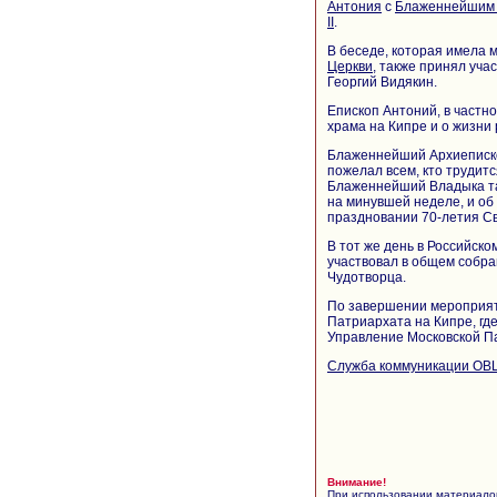
Антония
с
Блаженнейшим 
II
.
В беседе, которая имела 
Церкви
, также принял уч
Георгий Видякин.
Епископ Антоний, в частно
храма на Кипре и о жизни
Блаженнейший Архиепископ
пожелал всем, кто трудит
Блаженнейший Владыка так
на минувшей неделе, и об
праздновании 70-летия Св
В тот же день в Российско
участвовал в общем собра
Чудотворца.
По завершении мероприят
Патриархата на Кипре, гд
Управление Московской П
Служба коммуникации ОВ
Внимание!
При использовании материалов