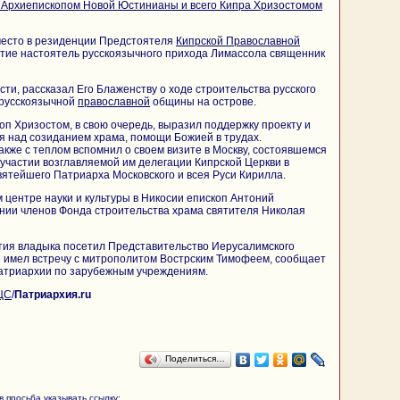
Архиепископом Новой Юстинианы и всего Кипра Хризостомом
место в резиденции Предстоятеля
Кипрской Православной
астие настоятель русскоязычного прихода Лимассола священник
сти, рассказал Его Блаженству о ходе строительства русского
 русскоязычной
православной
общины на острове.
 Хризостом, в свою очередь, выразил поддержку проекту и
ся над созиданием храма, помощи Божией в трудах.
же с теплом вспомнил о своем визите в Москву, состоявшемся
 участии возглавляемой им делегации Кипрской Церкви в
ятейшего Патриарха Московского и всея Руси Кирилла.
м центре науки и культуры в Никосии епископ Антоний
нии членов Фонда строительства храма святителя Николая
ия владыка посетил Представительство Иерусалимского
е имел встречу с митрополитом Вострским Тимофеем, сообщает
атриархии по зарубежным учреждениям.
ЦС
/
Патриархия.ru
Поделиться…
 просьба указывать ссылку: