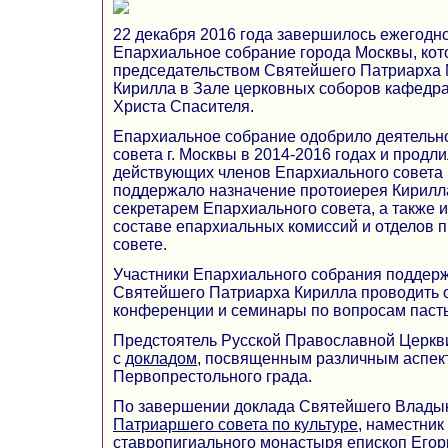
22 декабря 2016 года завершилось ежегодн
Епархиальное собрание города Москвы, ко
председательством Святейшего Патриарха М
Кирилла в Зале церковных соборов кафедр
Христа Спасителя.
Епархиальное собрание одобрило деятельн
совета г. Москвы в 2014-2016 годах и прод
действующих членов Епархиального совета 
поддержало назначение протоиерея Кирил
секретарем Епархиального совета, а также и
составе епархиальных комиссий и отделов 
совете.
Участники Епархиального собрания поддер
Святейшего Патриарха Кирилла проводить
конференции и семинары по вопросам пасты
Предстоятель Русской Православной Церкв
с
докладом
, посвященным различным аспек
Первопрестольного града.
По завершении доклада Святейшего Владык
Патриаршего совета по культуре
, наместник
ставропигиального монастыря
епископ Егор