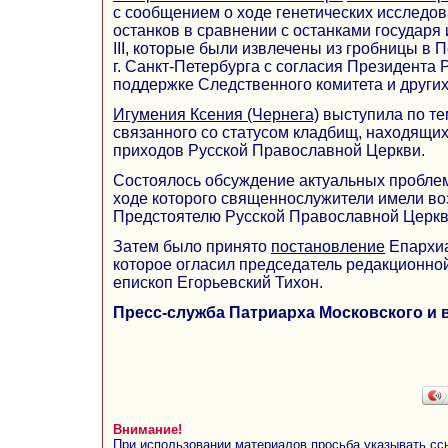
с сообщением о ходе генетических исследо
останков в сравнении с останками государ
III, которые были извлечены из гробницы в
г. Санкт-Петербурга с согласия Президента 
поддержке Следственного комитета и других
Игумения Ксения (Чернега)
выступила по те
связанного со статусом кладбищ, находящих
приходов Русской Православной Церкви.
Состоялось обсуждение актуальных проблем
ходе которого священнослужители имели во
Предстоятелю Русской Православной Церкв
Затем было принято
постановление
Епархиа
которое огласил председатель редакционно
епископ Егорьевский Тихон.
Пресс-служба Патриарха Московского и 
Внимание!
При использовании материалов просьба указывать сс