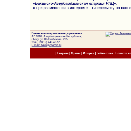
«Бакинско-Азербайджанская епархия РПЦ»
,
а при размещении в интернете – гиперссылку на наш 
Бакинское епархиальное управление
AZ 1010, Азербайджанская Республика,
г.Баку, ул.Ш.Азизбекова, 205
тел.(+99412) 440-43-52
E-mail: baku@eparhia.ru
|
Епархия
|
Храмы
|
История
|
Библиотека
|
Новости е