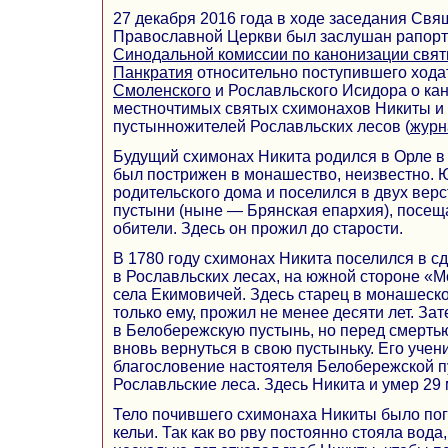
27 декабря 2016 года в ходе заседания Св
Православной Церкви был заслушан рапорт
Синодальной комиссии по канонизации свя
Панкратия
относительно поступившего ход
Смоленского
и Рославльского Исидора о кан
местночтимых святых схимонахов Никиты и
пустынножителей Рославльских лесов (
журн
Будущий схимонах Никита родился в Орле в 1
был пострижен в монашество, неизвестно. 
родительского дома и поселился в двух вер
пустыни (ныне — Брянская епархия), посещ
обители. Здесь он прожил до старости.
В 1780 году схимонах Никита поселился в с
в Рославльских лесах, на южной стороне «М
села Екимовичей. Здесь старец в монашеско
только ему, прожил не менее десяти лет. За
в Белобережскую пустынь, но перед смертью,
вновь вернуться в свою пустыньку. Его учен
благословение настоятеля Белобережской п
Рославльские леса. Здесь Никита и умер 29 
Тело почившего схимонаха Никиты было погр
кельи. Так как во рву постоянно стояла вод