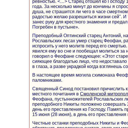
ревностью. <…> Старец отошел ко Господу 1
года. За несколько минут до кончины я спрос
душа, не страшится ли чего в часе смертном?
радостью желаю разрешиться жизни сей". И т
занес руку для крестного знамения и предал
Погребен в пустыне».
Преподобный Оптинский старец Антоний, на 
Рославльских лесах умер старец Феофан, ра
испросить у него молитв перед его смертью.
явился ему во сне и пообещал молиться за 
говорил о Феофане следующее: «Этот старе
сияющее благодатью лицо, что недоставало 
в глаза, а разве украдкой когда взглянешь с
В настоящее время могила схимонаха Феоф
паломниками.
Священный Синод постановил причислить к 
местного почитания в
Смоленской митропо
Феофана, пустынножителей Рославльских л
преподобного Никиты положено совершать 29
день его преставления ко Господу. Память
15 июня (28 июня), в день его преставления 
Честные останки преподобных Никиты и Фео