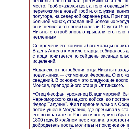
несколько лет откопал гроб Никиты, чтобы п
место. Гроб оказался цел, а тело и одежды 
переложили в новый гроб и, отслужив панихи
полугоре, на северной окраине рва. При по
больной монах, страдавший болезнью желудк
он исцелился от своей болезни. Спустя 15 л
Никиты его гроб вновь открывали: его тело
нетленным.
Со времени его кончины богомольцы почита
В день Ангела к могиле старца собиралось д
старца почитается по сей день, засвидетел
исцелений.
Недалеко от погребения отца Никиты находи
подвижника — схимонаха Феофана. О его ж
сведений. В основном это следующие восп
Моисея, преподобного старца Оптинского.
«Отец Феофан, уроженец Владимирский, бы
Черноморского казацкого войска; до постри
Федор Талунин". Жил первоначально в Соф
потом ушел в Молдавию, где пребывал у ста
его возвратился в Россию и поступил в бра
1800 году. В крайнем нестяжании, в кротост
добродетель поста, молитвы и поклонов он 