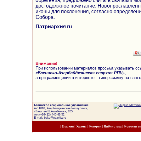
обретения, предложено считать святыми мо
достодолжное почитание. Новопрославленн
иконы для поклонения, согласно определени
Собора.
Патриархия.ru
Внимание!
При использовании материалов просьба указывать сс
«Бакинско-Азербайджанская епархия РПЦ»
,
а при размещении в интернете – гиперссылку на наш 
Бакинское епархиальное управление
AZ 1010, Азербайджанская Республика,
г.Баку, ул.Ш.Азизбекова, 205
тел.(+99412) 440-43-52
E-mail: baku@eparhia.ru
|
Епархия
|
Храмы
|
История
|
Библиотека
|
Новости е