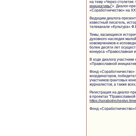
на тему «Через столетие.
инициативы"
». Диалог-пр
«Соработничество» на XX
Ведущим диалога-презент
известный писатель, исто
телеканале «Культура» Ф.
Темы, касающиеся историч
духовного наследия малой
новомучеников и исповедн
более десяти лет осущест
конкурса «Православная 
В ходе диалога участники
«Православной инициати
Фонд «Соработничество» 
координаторов, победите
участников грантовых кон
журналистов, а также всех
Регистрация на диалог-п
в проектах "Православной
https://sorabotnichestvo.ti
Фонд «Соработничество»/