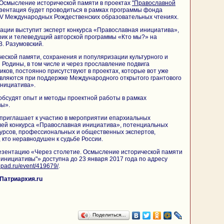
 Осмысление исторической памяти в проектах
"Православной
езентация будет проводиться в рамках программы фонда
V Международных Рождественских образовательных чтениях.
ации выступит эксперт конкурса «Православная инициатива»,
рик и телеведущий авторской программы «Кто мы?» на
В. Разумовский.
еской памяти, сохранения и популяризации культурного и
 Родины, в том числе и через прославление подвига
иков, постоянно присутствуют в проектах, которые вот уже
вляются при поддержке Международного открытого грантового
инициатива».
 обсудят опыт и методы проектной работы в рамках
вы».
приглашает к участию в мероприятии епархиальных
лей конкурса «Православная инициатива», потенциальных
курсов, профессиональных и общественных экспертов,
, кто неравнодушен к судьбе России.
резентацию «Через столетие. Осмысление исторической памяти
 инициативы"» доступна до 23 января 2017 года по адресу
mepad.ru/event/419679/
.
Патриархия.ru
Поделиться…