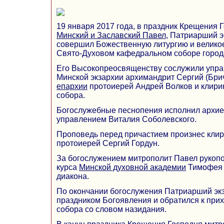
19 января 2017 года, в праздник Крещения 
Минский и Заславский Павел
, Патриарший э
совершил Божественную литургию и велико
Свято-Духовом кафедральном соборе город
Его Высокопреосвященству сослужили упр
Минской экзархии архимандрит Сергий (Брич
епархии
протоиерей Андрей Волков и клири
собора.
Богослужебные песнопения исполнил архие
управлением Виталия Соболевского.
Проповедь перед причастием произнес клир
протоиерей Сергий Гордун.
За богослужением митрополит Павел рукопо
курса
Минской духовной академии
Тимофея 
диакона.
По окончании богослужения Патриарший экз
праздником Богоявления и обратился к при
собора со словом назидания.