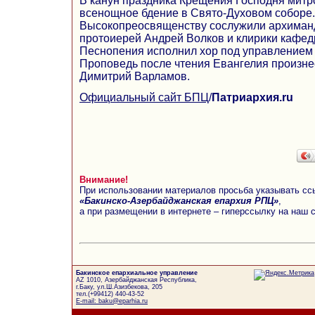
В канун праздника Крещения Господня мит
всенощное бдение в Свято-Духовом соборе.
Высокопреосвященству сослужили архиманд
протоиерей Андрей Волков и клирики кафед
Песнопения исполнил хор под управлением
Проповедь после чтения Евангелия произне
Димитрий Варламов.
Официальный сайт БПЦ
/
Патриархия.ru
Внимание!
При использовании материалов просьба указывать сс
«Бакинско-Азербайджанская епархия РПЦ»
,
а при размещении в интернете – гиперссылку на наш 
Бакинское епархиальное управление
AZ 1010, Азербайджанская Республика,
г.Баку, ул.Ш.Азизбекова, 205
тел.(+99412) 440-43-52
E-mail: baku@eparhia.ru