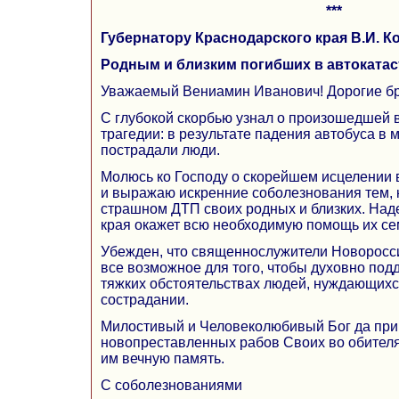
***
Губернатору Краснодарского края В.И. К
Родным и близким погибших в автокатас
Уважаемый Вениамин Иванович! Дорогие бр
С глубокой скорбью узнал о произошедшей 
трагедии: в результате падения автобуса в 
пострадали люди.
Молюсь ко Господу о скорейшем исцелении
и выражаю искренние соболезнования тем, к
страшном ДТП своих родных и близких. Наде
края окажет всю необходимую помощь их се
Убежден, что священнослужители Новоросс
все возможное для того, чтобы духовно по
тяжких обстоятельствах людей, нуждающихс
сострадании.
Милостивый и Человеколюбивый Бог да при
новопреставленных рабов Своих во обителя
им вечную память.
С соболезнованиями