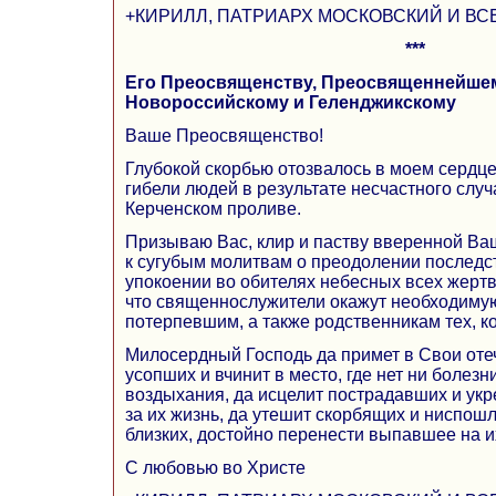
+КИРИЛЛ, ПАТРИАРХ МОСКОВСКИЙ И ВС
***
Его Преосвященству, Преосвященнейшем
Новороссийскому и Геленджикскому
Ваше Преосвященство!
Глубокой скорбью отозвалось в моем сердце
гибели людей в результате несчастного слу
Керченском проливе.
Призываю Вас, клир и паству вверенной В
к сугубым молитвам о преодолении последст
упокоении во обителях небесных всех жерт
что священнослужители окажут необходиму
потерпевшим, а также родственникам тех, ко
Милосердный Господь да примет в Свои оте
усопших и вчинит в место, где нет ни болезн
воздыхания, да исцелит пострадавших и ук
за их жизнь, да утешит скорбящих и ниспошл
близких, достойно перенести выпавшее на 
С любовью во Христе