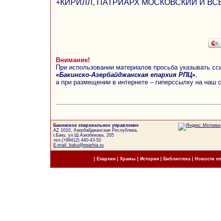
+КИРИЛЛ, ПАТРИАРХ МОСКОВСКИЙ И ВС
Внимание!
При использовании материалов просьба указывать сс
«Бакинско-Азербайджанская епархия РПЦ»
,
а при размещении в интернете – гиперссылку на наш 
Бакинское епархиальное управление
AZ 1010, Азербайджанская Республика,
г.Баку, ул.Ш.Азизбекова, 205
тел.(+99412) 440-43-52
E-mail: baku@eparhia.ru
|
Епархия
|
Храмы
|
История
|
Библиотека
|
Новости е