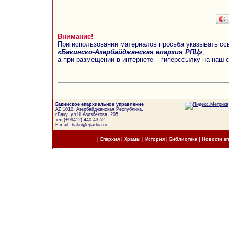
Внимание!
При использовании материалов просьба указывать сс
«Бакинско-Азербайджанская епархия РПЦ»
,
а при размещении в интернете – гиперссылку на наш 
Бакинское епархиальное управление
AZ 1010, Азербайджанская Республика,
г.Баку, ул.Ш.Азизбекова, 205
тел.(+99412) 440-43-52
E-mail: baku@eparhia.ru
|
Епархия
|
Храмы
|
История
|
Библиотека
|
Новости е