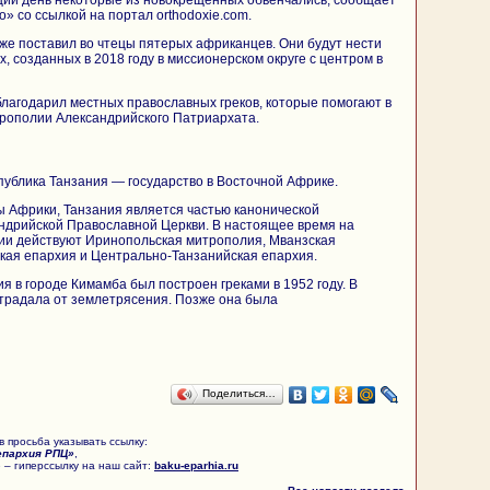
» со ссылкой на портал orthodoxie.com.
е поставил во чтецы пятерых африканцев. Они будут нести
, созданных в 2018 году в миссионерском округе с центром в
лагодарил местных православных греков, которые помогают в
трополии Александрийского Патриархата.
ублика Танзания — государство в Восточной Африке.
ы Африки, Танзания является частью канонической
ндрийской Православной Церкви. В настоящее время на
ии действуют Иринопольская митрополия, Мванзская
кая епархия и Центрально-Танзанийская епархия.
ия в городе Кимамба был построен греками в 1952 году. В
страдала от землетрясения. Позже она была
Поделиться…
 просьба указывать ссылку:
епархия РПЦ»
,
 – гиперссылку на наш сайт:
baku-eparhia.ru