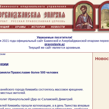
Уважаемые посетители!
я 2021 года официальный сайт Бакинской и Азербайджанской епархии перее
pravoslavie.az
Текущий же сайт является архивным.
рхии
Новос
рхии
приняли Православие более 500 человек
занийского города Кимамба состоялось массовое крещение.
 местных жителей.
полит Иринупольский (Дар-эс-Саламский) Димитрий.
елей Кимамбы прошли катехизацию, а в день Таинства впервые
щий день некоторые из новокрещенных обвенчались, сообщает