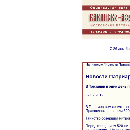
С 26 декабр
На главную
/
Новости Патриа
Новости Патриа
В Танзании в один день 
07.02.2019
В Георгиевском храме тан
Православие приняли 520
Таинство совершил митро
Перед крещением 520 жит
причастились. На следую