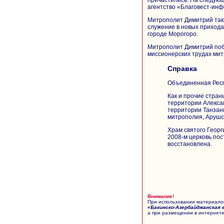
агентство «Благовест-инфо
Митрополит Димитрий такж
служение в новых приходах
городе Морогоро.
Митрополит Димитрий поб
миссионерских трудах ми
Справка
Объединенная Респ
Как и прочие стран
территории Алекса
территории Танзан
митрополия, Арушс
Храм святого Георг
2008-м церковь по
восстановлена.
Внимание!
При использовании материалов
«Бакинско-Азербайджанская 
а при размещении в интернете