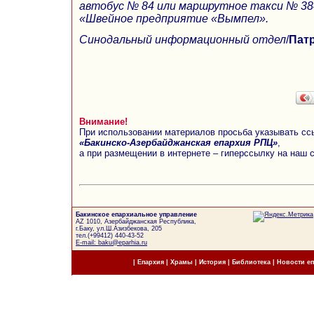
автобус № 84 или маршрутное такси № 384
«Швейное предприятие «Вымпел».
Синодальный информационный отдел
/
Патр
Внимание!
При использовании материалов просьба указывать сс
«Бакинско-Азербайджанская епархия РПЦ»
,
а при размещении в интернете – гиперссылку на наш 
Бакинское епархиальное управление
AZ 1010, Азербайджанская Республика,
г.Баку, ул.Ш.Азизбекова, 205
тел.(+99412) 440-43-52
E-mail: baku@eparhia.ru
|
Епархия
|
Храмы
|
История
|
Библиотека
|
Новости е