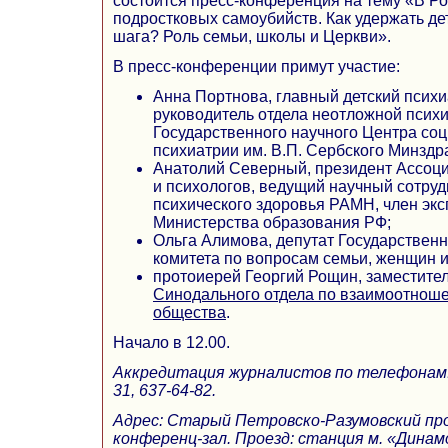
состоится пресс-конференция на тему «В Ро
подростковых самоубийств. Как удержать дет
шага? Роль семьи, школы и Церкви».
В пресс-конференции примут участие:
Анна Портнова, главный детский психи
руководитель отдела неотложной псих
Государственного научного Центра соц
психиатрии им. В.П. Сербского Минздр
Анатолий Северный, президент Ассоци
и психологов, ведущий научный сотруд
психического здоровья РАМН, член экс
Министерства образования РФ;
Ольга Алимова, депутат Государствен
комитета по вопросам семьи, женщин и
протоиерей Георгий Рощин, заместите
Синодального отдела по взаимоотнош
общества
.
Начало в 12.00.
Аккредитация журналистов по телефонам: (
31, 637-64-82.
Адрес: Старый Петровско-Разумовский проез
конференц-зал. Проезд: станция м. «Динамо