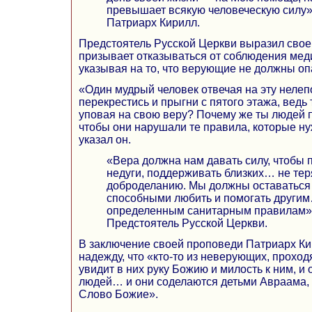
превышает всякую человеческую силу»
Патриарх Кирилл.
Предстоятель Русской Церкви выразил свое
призывает отказываться от соблюдения мед
указывая на то, что верующие не должны оп
«Один мудрый человек отвечая на эту нелепо
перекрестись и прыгни с пятого этажа, ведь 
уповая на свою веру? Почему же ты людей п
чтобы они нарушали те правила, которые н
указал он.
«Вера должна нам давать силу, чтобы 
недуги, поддерживать близких… не тер
доброделанию. Мы должны оставаться
способными любить и помогать други
определенным санитарным правилам»
Предстоятель Русской Церкви.
В заключение своей проповеди Патриарх Ки
надежду, что «кто-то из неверующих, проход
увидит в них руку Божию и милость к ним, и
людей… и они соделаются детьми Авраама, к
Слово Божие».