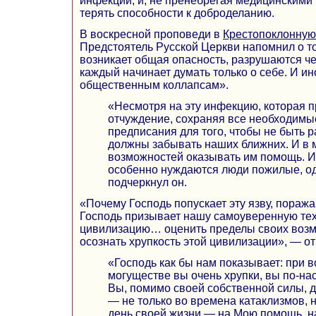
инфекции, и, не пренебрегая медицинскими
терять способности к доброделанию.
В воскресной проповеди в
Крестопоклонную
Предстоятель Русской Церкви напомнил о том
возникает общая опасность, разрушаются че
каждый начинает думать только о себе. И ин
общественным коллапсам».
«Несмотря на эту инфекцию, которая 
отчуждение, сохраняя все необходимы
предписания для того, чтобы не быть 
должны забывать наших ближних. И в 
возможностей оказывать им помощь. И
особенно нуждаются люди пожилые, о
подчеркнул он.
«Почему Господь попускает эту язву, пора
Господь призывает нашу самоуверенную те
цивилизацию… оценить пределы своих возм
осознать хрупкость этой цивилизации», — о
«Господь как бы нам показывает: при 
могуществе вы очень хрупки, вы по-н
Вы, помимо своей собственной силы, 
— не только во времена катаклизмов, 
день своей жизни — на Мою помощь, на