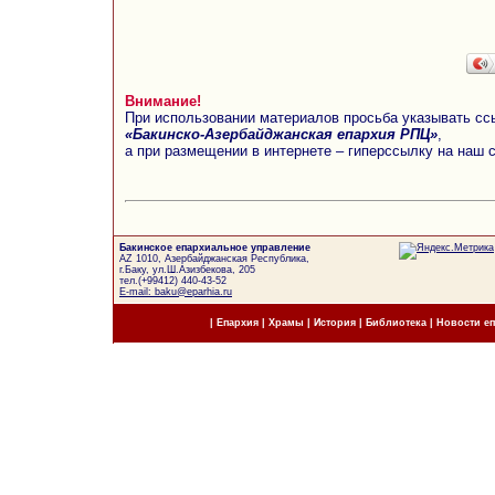
Внимание!
При использовании материалов просьба указывать сс
«Бакинско-Азербайджанская епархия РПЦ»
,
а при размещении в интернете – гиперссылку на наш 
Бакинское епархиальное управление
AZ 1010, Азербайджанская Республика,
г.Баку, ул.Ш.Азизбекова, 205
тел.(+99412) 440-43-52
E-mail: baku@eparhia.ru
|
Епархия
|
Храмы
|
История
|
Библиотека
|
Новости е