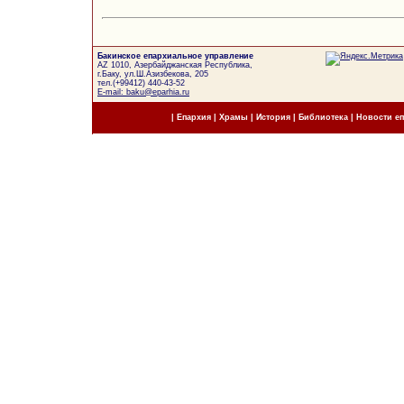
Бакинское епархиальное управление
AZ 1010, Азербайджанская Республика,
г.Баку, ул.Ш.Азизбекова, 205
тел.(+99412) 440-43-52
E-mail: baku@eparhia.ru
|
Епархия
|
Храмы
|
История
|
Библиотека
|
Новости е