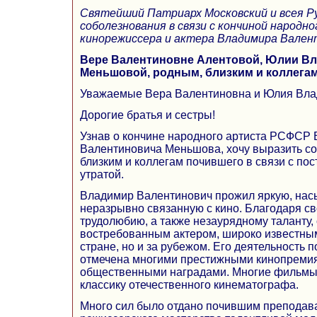
Святейший Патриарх Московский и всея Ру
соболезнования в связи с кончиной народ
кинорежиссера и актера Владимира Вален
Вере Валентиновне Алентовой, Юлии В
Меньшовой, родным, близким и коллега
Уважаемые Вера Валентиновна и Юлия Вла
Дорогие братья и сестры!
Узнав о кончине народного артиста РСФСР
Валентиновича Меньшова, хочу выразить со
близким и коллегам почившего в связи с по
утратой.
Владимир Валентинович прожил яркую, нас
неразрывно связанную с кино. Благодаря с
трудолюбию, а также незаурядному таланту,
востребованным актером, широко известным
стране, но и за рубежом. Его деятельность 
отмечена многими престижными кинопремия
общественными наградами. Многие фильмы 
классику отечественного кинематографа.
Много сил было отдано почившим преподава