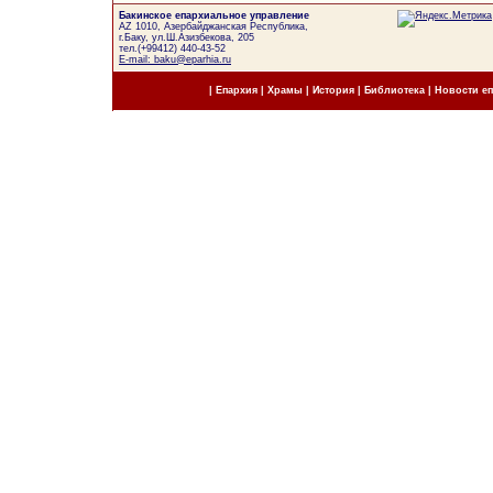
Бакинское епархиальное управление
AZ 1010, Азербайджанская Республика,
г.Баку, ул.Ш.Азизбекова, 205
тел.(+99412) 440-43-52
E-mail: baku@eparhia.ru
|
Епархия
|
Храмы
|
История
|
Библиотека
|
Новости е