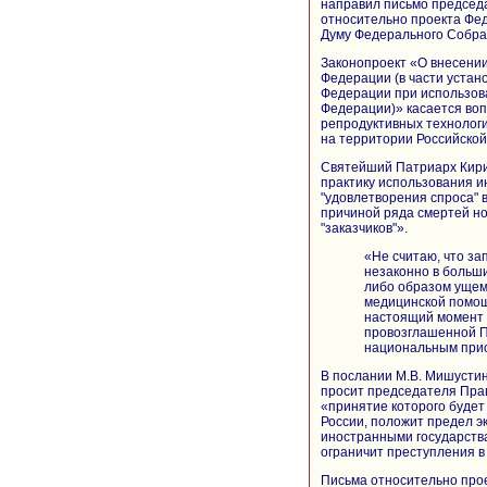
направил письмо председ
относительно проекта Фед
Думу Федерального Собра
Законопроект «О внесени
Федерации (в части устан
Федерации при использова
Федерации)» касается во
репродуктивных технологи
на территории Российско
Святейший Патриарх Кирил
практику использования 
"удовлетворения спроса" в
причиной ряда смертей н
"заказчиков"».
«Не считаю, что за
незаконно в больши
либо образом ущем
медицинской помощ
настоящий момент 
провозглашенной П
национальным прио
В послании М.В. Мишусти
просит председателя Пра
«принятие которого будет
России, положит предел э
иностранными государства
ограничит преступления в
Письма относительно про