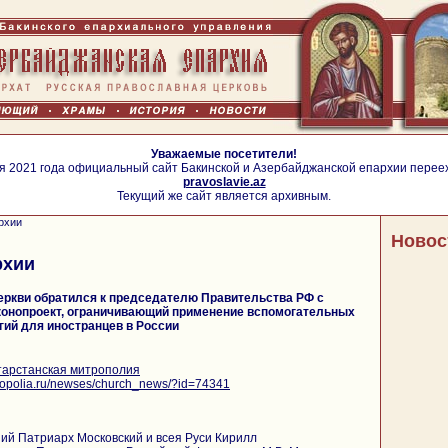
Уважаемые посетители!
я 2021 года официальный сайт Бакинской и Азербайджанской епархии перее
pravoslavie.az
Текущий же сайт является архивным.
рхии
Новос
рхии
еркви обратился к председателю Правительства РФ с
конопроект, ограничивающий применение вспомогательных
ий для иностранцев в России
тарстанская митрополия
itropolia.ru/newses/church_news/?id=74341
ий Патриарх Московский и всея Руси Кирилл