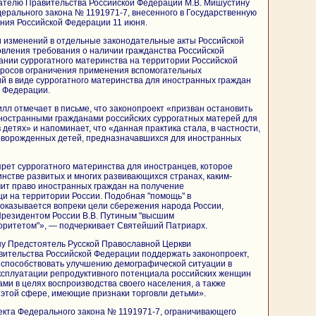
ателю Правительства Российской Федерации М.В. Мишустину
ерального закона № 1191971-7, внесенного в Государственную
ния Российской Федерации 11 июня.
и изменений в отдельные законодательные акты Российской
овления требования о наличии гражданства Российской
нии суррогатного материнства на территории Российской
просов ограничения применения вспомогательных
й в виде суррогатного материнства для иностранных граждан
й Федерации.
л отмечает в письме, что законопроект «призван остановить
иностранными гражданами российских суррогатных матерей для
 детях» и напоминает, что «данная практика стала, в частности,
оворожденных детей, предназначавшихся для иностранных
прет суррогатного материнства для иностранцев, которое
нстве развитых и многих развивающихся странах, каким-
ит право иностранных граждан на получение
и на территории России. Подобная "помощь" в
оказывается вопреки цели сбережения народа России,
резидентом России В.В. Путиным "высшим
ритетом"», — подчеркивает Святейший Патриарх.
ну Предстоятель Русской Православной Церкви
вительства Российской Федерации поддержать законопроект,
 способствовать улучшению демографической ситуации в
ксплуатации репродуктивного потенциала российских женщин
ми в целях воспроизводства своего населения, а также
 этой сфере, имеющие признаки торговли детьми».
екта Федерального закона № 1191971-7, ограничивающего