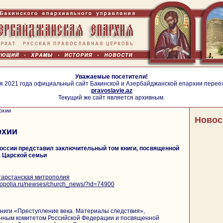
Уважаемые посетители!
я 2021 года официальный сайт Бакинской и Азербайджанской епархии перее
pravoslavie.az
Текущий же сайт является архивным.
рхии
Новос
рхии
оссии представил заключительный том книги, посвященной
 Царской семьи
тарстанская митрополия
itropolia.ru/newses/church_news/?id=74900
книги «Преступление века. Материалы следствия»,
нным комитетом Российской Федерации и посвященной