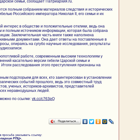
арской семьи, сообщает Патриархия.ru.
ется полным собранием материалов следствия и исторических
ибелью Российского императора Николая II, его семьи и их
 интерес в обществе и положительные отклики, ведь она
м и полным источником информации, которая была собрана
пицам. Заключительная часть книги также наполнена
хивными документами. Она дает ответы на поставленные в
росы, опираясь на сугубо научные исследования, результаты
аудиозаписи.
ропотливой работе, современным высоким технологиям у
мнений касательно версии гибели Царской семьи и
 Итоги расследования этого преступления признаны на
ным подспорьем для всех, кто заинтересован в установлении
рагических событий прошлого, ведь это совместный труд
тов, ученых, историков-архивистов, представителей
всех неравнодушных людей.
можно по ссылке:
vk.cc/c763pQ
Поделиться…
 просьба указывать ссылку:
епархия РПЦ»
,