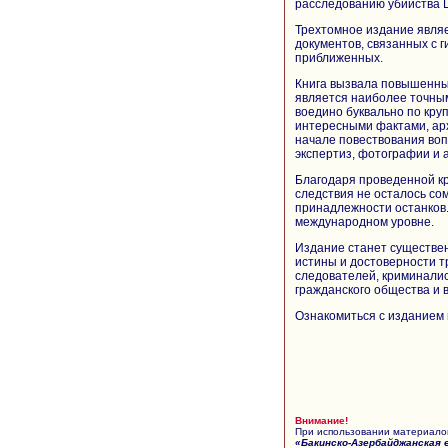
расследованию убийства Ц
Трехтомное издание явля
документов, связанных с г
приближенных.
Книга вызвала повышенный
является наиболее точны
воедино буквально по кру
интересными фактами, ар
начале повествования воп
экспертиз, фотографии и 
Благодаря проведенной к
следствия не осталось со
принадлежности останков.
международном уровне.
Издание станет существен
истины и достоверности т
следователей, криминалис
гражданского общества и 
Ознакомиться с изданием 
Внимание!
При использовании материалов
«Бакинско-Азербайджанская 