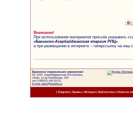
Внимание!
При использовании материалов просьба указывать сс
«Бакинско-Азербайджанская епархия РПЦ»
,
а при размещении в интернете – гиперссылку на наш 
Бакинское епархиальное управление
AZ 1010, Азербайджанская Республика,
г.Баку, ул.Ш.Азизбекова, 205
тел.(+99412) 440-43-52
E-mail: baku@eparhia.ru
|
Епархия
|
Храмы
|
История
|
Библиотека
|
Новости е