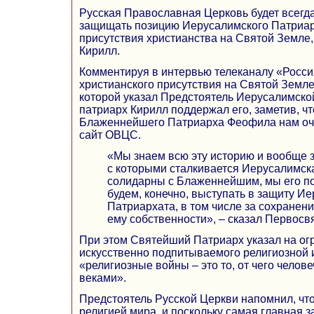
Русская Православная Церковь будет всегд
защищать позицию Иерусалимского Патриар
присутствия христианства на Святой Земле,
Кирилл.
Комментируя в интервью телеканалу «Росс
христианского присутствия на Святой Земле
которой указал Предстоятель Иерусалимско
патриарх Кирилл поддержал его, заметив, ч
Блаженнейшего Патриарха Феофила нам оче
сайт ОВЦС.
«Мы знаем всю эту историю и вообще з
с которыми сталкивается Иерусалимск
солидарны с Блаженнейшим, мы его п
будем, конечно, выступать в защиту И
Патриархата, в том числе за сохране
ему собственности», – сказал Первосв
При этом Святейший Патриарх указал на ог
искусственно подпитываемого религиозной и
«религиозные войны – это то, от чего челов
веками».
Предстоятель Русской Церкви напомнил, что
религией мира, и поскольку самая главная з