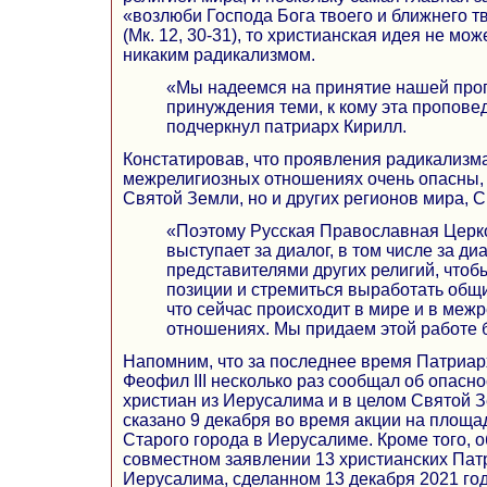
«возлюби Господа Бога твоего и ближнего тв
(Мк. 12, 30-31), то христианская идея не мо
никаким радикализмом.
«Мы надеемся на принятие нашей проп
принуждения теми, к кому эта пропове
подчеркнул патриарх Кирилл.
Констатировав, что проявления радикализм
межрелигиозных отношениях очень опасны, и
Святой Земли, но и других регионов мира,
«Поэтому Русская Православная Церк
выступает за диалог, в том числе за диа
представителями других религий, чтоб
позиции и стремиться выработать общи
что сейчас происходит в мире и в меж
отношениях. Мы придаем этой работе 
Напомним, что за последнее время Патриа
Феофил III несколько раз сообщал об опасн
христиан из Иерусалима и в целом Святой З
сказано 9 декабря во время акции на площ
Старого города в Иерусалиме. Кроме того, о
совместном заявлении 13 христианских Пат
Иерусалима, сделанном 13 декабря 2021 год