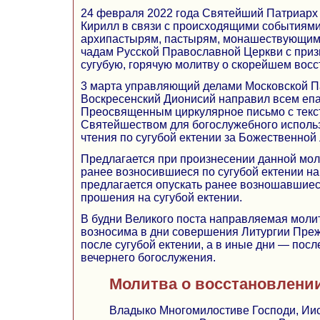
24 февраля 2022 года Святейший Патриарх 
Кирилл в связи с происходящими событиями
архипастырям, пастырям, монашествующим
чадам Русской Православной Церкви с при
сугубую, горячую молитву о скорейшем вос
3 марта управляющий делами Московской П
Воскресенский Дионисий направил всем е
Преосвященным циркулярное письмо с текс
Святейшеством для богослужебного исполь
чтения по сугубой ектении за Божественной 
Предлагается при произнесении данной мол
ранее возносившиеся по сугубой ектении н
предлагается опускать ранее возношавшие
прошения на сугубой ектении.
В будни Великого поста направляемая моли
возносима в дни совершения Литургии Пр
после сугубой ектении, а в иные дни — посл
вечернего богослужения.
Молитва о восстановлени
Владыко Многомилостиве Господи, Иис