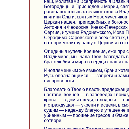
наш, молитвами Всепречистыя Влады
Богородицы и Приснодевы Марии, свя
равноапостольных великого князя Вла
княгини Ольги, святых Новомучеников
Церкви нашея, преподобных и богонос
Антония и Феодосия, Киево-Печерских 
Сергия, игумена Радонежского, Иова П
Серафима Саровского и всех святых, 
сотвори молитву нашу о Церкви и о вс
От единыя купели Крещения, еже при с
Владимире, мы, чада Твои, благодать 
братолюбия и мира в сердцах наших на
Иноплеменным же языком, брани хотя
Русь ополчающимся, — запрети и зам
ниспровергни.
Благодатию Твоею власть предержащих
настави, воинов — в заповедях Твоих
крова — в домы введи, голодныя — на
и страждущая — укрепи и исцели, в см
сущим — надежду благую и утешение п
убиенным — прощение грехов и блаже
сотвори.