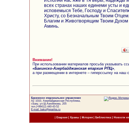
Исполни нас яже в Тя веры, надежды и
всех странах наших единеми усты и е
исповемыся Тебе, Господу и Спасител
Христу, со Безначальным Твоим Отцем
Благим и Животворящим Твоим Духом в
Аминь.
Внимание!
При использовании материалов просьба указывать сс
«Бакинско-Азербайджанская епархия РПЦ»
,
а при размещении в интернете – гиперссылку на наш 
Бакинское епархиальное управление
AZ 1010, Азербайджанская Республика,
г.Баку, ул.Ш.Азизбекова, 205
тел.(+99412) 440-43-52
E-mail: baku@eparhia.ru
|
Епархия
|
Храмы
|
История
|
Библиотека
|
Новости е