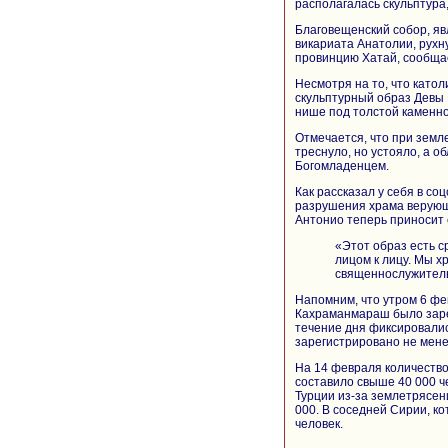
располагалась скульптура
Благовещенский собор, яв
викариата Анатолии, рухн
провинцию Хатай, сообщае
Несмотря на то, что като
скульптурный образ Девы 
нише под толстой каменно
Отмечается, что при земл
треснуло, но устояло, а 
Богомладенцем.
Как рассказал у себя в со
разрушения храма верующ
Антонио теперь приносит
«Этот образ есть с
лицом к лицу. Мы х
священнослужител
Напомним, что утром 6 фе
Кахраманмараш было зарег
течение дня фиксировалис
зарегистрировано не мене
На 14 февраля количество
составило свыше 40 000 ч
Турции из-за землетрясен
000. В соседней Сирии, к
человек.