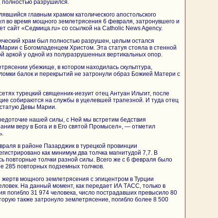
, полностью разрушился.
лявшийся главным храмом католического апостольского
ул во время мощного землетрясения 6 февраля, затронувшего и
т сайт «Седмица.ru» со ссылкой на Catholic News Agency.
лический храм был полностью разрушен, целым остался
Марии с Богомладенцем Христом. Эта статуя стояла в стенной
й аркой у одной из полуразрушенных вертикальных опор.
етрясении убежище, в котором находилась скульптура,
обломки балок и перекрытий не затронули образ Божией Матери с
цсетях турецкий священник-иезуит отец Антуан Ильгит, после
ие собираются на службы в уцелевшей трапезной. И туда отец
 статую Девы Марии.
редоточие нашей силы, с Ней мы встретим бедствия
раним веру в Бога и в Его святой Промысел», — отметил
ь.
враля в районе Пазарджик в турецкой провинции
истрировано как минимум два толчка магнитудой 7,7. В
ь повторные толчки разной силы. Всего же с 6 февраля было
е 285 повторных подземных толчков.
 жертв мощного землетрясения с эпицентром в Турции
еловек. На данный момент, как передает ИА ТАСС, только в
ия погибло 31 974 человека, число пострадавших превысило 80
оторую также затронуло землетрясение, погибло более 8 500