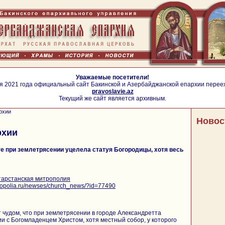
Уважаемые посетители!
я 2021 года официальный сайт Бакинской и Азербайджанской епархии перее
pravoslavie.az
Текущий же сайт является архивным.
рхии
Новос
рхии
е при землетрясении уцелела статуя Богородицы, хотя весь
тарстанская митрополия
itropolia.ru/newses/church_news/?id=77490
т чудом, что при землетрясении в городе Александретта
и с Богомладенцем Христом, хотя местный собор, у которого