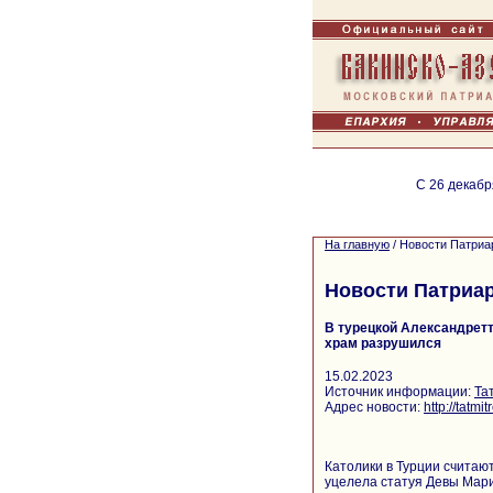
С 26 декабр
На главную
/
Новости Патриа
Новости Патриа
В турецкой Александретт
храм разрушился
15.02.2023
Источник информации:
Та
Адрес новости:
http://tatm
Католики в Турции считаю
уцелела статуя Девы Мари