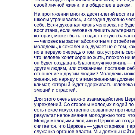
своей личной жизни, и в обществе в целом.
На протяжении многих десятилетий воспита
школы утрачивалась, и сегодня духовно чел
себе. Если духовная жизнь человека не буд
воспитана, если человека лишить альтернат
которая, может быть, создаст некую сбаланс
— человек вырастет абсолютным потребите
молодежь, к сожалению, думает не о том, ка
но в первую очередь о том, как устроить сво
что человек хочет хорошо жить, плохого ничег
он будет создавать благополучную жизнь — 
другим людям, или стяжанием, поставив се
отношение к другим людям? Молодежь може
знания, но наряду с этими знаниями долже
климат, который будет сдерживать человека
эмоций и страстей.
Для этого очень важно взаимодействие Цер
учреждений. Со стороны молодых людей по
есть некое искусственно созданное противод
результат непонимания молодежью того, что
Между молодыми людьми и Церковью создал
считается, что Церковь — удел стариков, пе
служанка органов власти. Мы должны найти