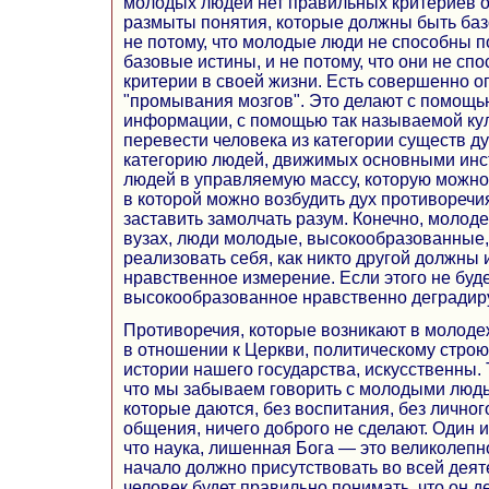
молодых людей нет правильных критериев 
размыты понятия, которые должны быть баз
не потому, что молодые люди не способны п
базовые истины, и не потому, что они не сп
критерии в своей жизни. Есть совершенно 
"промывания мозгов". Это делают с помощь
информации, с помощью так называемой кул
перевести человека из категории существ 
категорию людей, движимых основными инс
людей в управляемую массу, которую можно 
в которой можно возбудить дух противоречия
заставить замолчать разум. Конечно, молоде
вузах, люди молодые, высокообразованные
реализовать себя, как никто другой должны 
нравственное измерение. Если этого не буд
высокообразованное нравственно дегради
Противоречия, которые возникают в молодеж
в отношении к Церкви, политическому строю
истории нашего государства, искусственны. 
что мы забываем говорить с молодыми людь
которые даются, без воспитания, без личног
общения, ничего доброго не сделают. Один и
что наука, лишенная Бога — это великолепн
начало должно присутствовать во всей деяте
человек будет правильно понимать, что он де