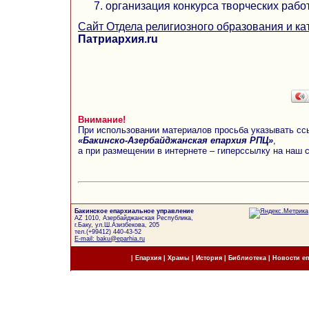
организация конкурса творческих работ
Сайт Отдела религиозного образования и ка
Патриархия.ru
Внимание!
При использовании материалов просьба указывать сс
«Бакинско-Азербайджанская епархия РПЦ»
,
а при размещении в интернете – гиперссылку на наш 
Бакинское епархиальное управление
AZ 1010, Азербайджанская Республика,
г.Баку, ул.Ш.Азизбекова, 205
тел.(+99412) 440-43-52
E-mail: baku@eparhia.ru
|
Епархия
|
Храмы
|
История
|
Библиотека
|
Новости е