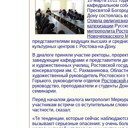
10 марта 2012 год
кафедральном соб
Пресвятой Богород
Дону состоялась в
Отдела религиозно
катехизации
Русск
митрополита Росто
Новочеркасского 
представителями ведущих высших и средни
культурных центров г. Ростова-на-Дону.
В диалоге приняли участие ректоры, прорек
заведующие кафедрами и представители дек
и художественных училищ, Ростовской госу
консерватории им. С. Рахманинова, Област
художественный руководитель Ростовского т
Горького, руководители отделов
Ростовской-
руководство, преподаватели и студенты Дон
семинарии.
Перед началом диалога митрополит Меркури
участникам встречи со вступительным словом
частности, сказал:
«Те тенденции, которые сейчас наблюдаютс
вызывают серьезные опасения: у очень бол