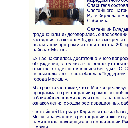
кафедрального со
Спасителя состоял
Святейшего Патриа
Руси Кирилла и м
Собянина
.
Святейший Владык
градоначальник договорились о проведении
заседания, на котором будут рассмотрены 
реализации программы строительства 200 х
районах Москвы.
«У нас накопилось достаточно много вопрос
обсуждения, в том числе по вопросу строит
отметил в ходе состоявшейся беседы С.С. 
попечительского совета Фонда «Поддержки 
города Москвы».
Мэр рассказал также, что в Москве реализу
программа по реставрации храмов, и сообщ
в ближайшее время одну из восстанавлива
ознакомления с ходом реставрационных раб
Святейший Патриарх Кирилл выразил благо
Москвы за участие в реставрации архитекту
памятников, находящихся в пользовании Р
Церкви.