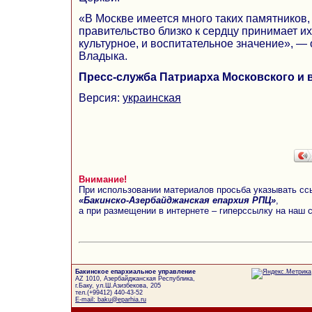
«В Москве имеется много таких памятников, 
правительство близко к сердцу принимает их
культурное, и воспитательное значение», —
Владыка.
Пресс-служба Патриарха Московского и 
Версия:
украинская
Внимание!
При использовании материалов просьба указывать сс
«Бакинско-Азербайджанская епархия РПЦ»
,
а при размещении в интернете – гиперссылку на наш 
Бакинское епархиальное управление
AZ 1010, Азербайджанская Республика,
г.Баку, ул.Ш.Азизбекова, 205
тел.(+99412) 440-43-52
E-mail: baku@eparhia.ru