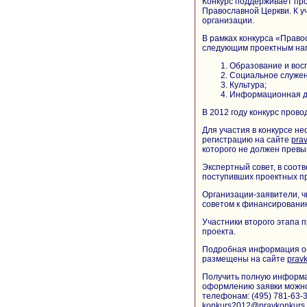
Конкурс поддерживает про
Православной Церкви. К у
организации.
В рамках конкурса «Право
следующим проектным на
Образование и вос
Социальное служен
Культура;
Информационная д
В 2012 году конкурс провод
Для участия в конкурсе не
регистрацию на сайте
pra
которого не должен превы
Экспертный совет, в соот
поступивших проектных п
Организации-заявители, 
советом к финансированию
Участники второго этапа 
проекта.
Подробная информация об 
размещены на сайте
pravk
Получить полную информац
оформлению заявки можно
телефонам: (495) 781-63-3
konkurs2012@pravkonkurs.