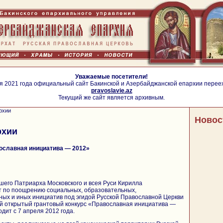
Уважаемые посетители!
я 2021 года официальный сайт Бакинской и Азербайджанской епархии перее
pravoslavie.az
Текущий же сайт является архивным.
рхии
Новос
рхии
ославная инициатива — 2012»
его Патриарха Московского и всея Руси Кирилла
 по поощрению социальных, образовательных,
ых и иных инициатив под эгидой Русской Православной Церкви
 открытый грантовый конкурс «Православная инициатива —
дит с 7 апреля 2012 года.