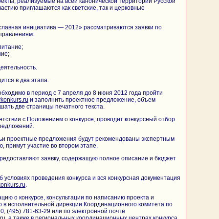
екты, реализуемые на всей канонической территории Русской
частию приглашаются как светские, так и церковные
славная инициатива — 2012» рассматриваются заявки по
правлениям:
питание;
ие;
еятельность.
ится в два этапа.
обходимо в период с 7 апреля до 8 июня 2012 года пройти
vkonkurs.ru
и заполнить проектное предложение, объем
шать две страницы печатного текста.
ветствии с Положением о конкурсе, проводит конкурсный отбор
редложений.
чьи проектные предложения будут рекомендованы экспертным
, примут участие во втором этапе.
предоставляют заявку, содержащую полное описание и бюджет
условиях проведения конкурса и вся конкурсная документация
onkurs.ru
.
ию о конкурсе, консультации по написанию проекта и
 в исполнительной дирекции Координационного комитета по
0, (495) 781-63-29 или по электронной почте
ru, а также в региональных координационных центрах конкурса.