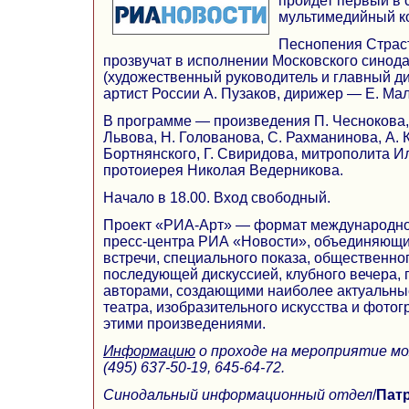
пройдет первый в 
мультимедийный ко
Песнопения Страс
прозвучат в исполнении Московского cинод
(художественный руководитель и главный 
артист России А. Пузаков, дирижер — Е. Мал
В программе — произведения П. Чеснокова, 
Львова, Н. Голованова, С. Рахманинова, А. К
Бортнянского, Г. Свиридова, митрополита И
протоиерея Николая Ведерникова.
Начало в 18.00. Вход свободный.
Проект «РИА-Арт» — формат международно
пресс-центра РИА «Новости», объединяющи
встречи, специального показа, общественно
последующей дискуссией, клубного вечера,
авторами, создающими наиболее актуальные
театра, изобразительного искусства и фотог
этими произведениями.
Информацию
о проходе на мероприятие мо
(495) 637-50-19, 645-64-72.
Синодальный информационный отдел
/
Патр