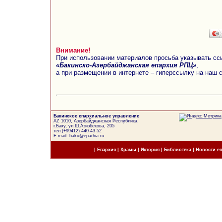
Внимание!
При использовании материалов просьба указывать сс
«Бакинско-Азербайджанская епархия РПЦ»
,
а при размещении в интернете – гиперссылку на наш 
Бакинское епархиальное управление
AZ 1010, Азербайджанская Республика,
г.Баку, ул.Ш.Азизбекова, 205
тел.(+99412) 440-43-52
E-mail: baku@eparhia.ru
|
Епархия
|
Храмы
|
История
|
Библиотека
|
Новости е