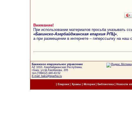
Внимание!
При использовании материалов просьба указывать сс
«Бакинско-Азербайджанская епархия РПЦ»
,
а при размещении в интернете – гиперссылку на наш 
Бакинское епархиальное управление
AZ 1010, Азербайджанская Республика,
г.Баку, ул.Ш.Азизбекова, 205
тел.(+99412) 440-43-52
E-mail: baku@eparhia.ru
|
Епархия
|
Храмы
|
История
|
Библиотека
|
Новости е