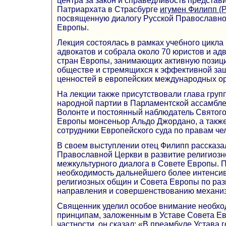
центра за закон и справедливость представ
Патриархата в Страсбурге
игумен Филипп (
посвященную диалогу Русской Православно
Европы.
Лекция состоялась в рамках учебного цикл
адвокатов и собрала около 70 юристов и ад
стран Европы, занимающих активную позиц
обществе и стремящихся к эффективной защ
ценностей в европейских международных ор
На лекции также присутствовали глава гру
народной партии в Парламентской ассамбле
Волонте и постоянный наблюдатель Святого
Европы монсеньор Альдо Джордано, а такж
сотрудники Европейского суда по правам че
В своем выступлении отец Филипп рассказа
Православной Церкви в развитие религиозн
межкультурного диалога в Совете Европы. П
необходимость дальнейшего более интенсив
религиозных общин и Совета Европы по раз
направления и совершенствованию механиз
Священник уделил особое внимание необхо
принципам, заложенным в Уставе Совета Ев
частности, он сказал: «В преамбуле Устава 