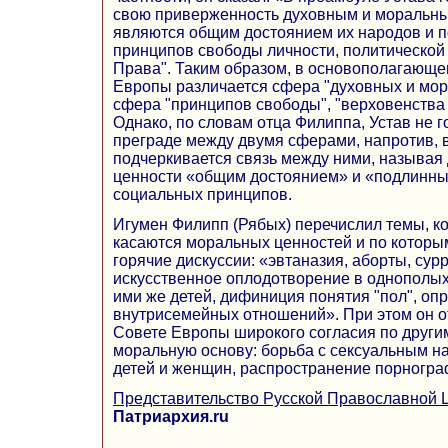
свою приверженность духовным и моральны
являются общим достоянием их народов и 
принципов свободы личности, политической
Права". Таким образом, в основополагающе
Европы различается сфера "духовных и мор
сфера "принципов свободы", "верховенства 
Однако, по словам отца Филиппа, Устав не 
преграде между двумя сферами, напротив, 
подчеркивается связь между ними, называя
ценности «общим достоянием» и «подлинны
социальных принципов.
Игумен Филипп (Рябых) перечислил темы, к
касаются моральных ценностей и по которы
горячие дискуссии: «эвтаназия, аборты, сур
искусственное оплодотворение в однополых
ими же детей, дифиниция понятия "пол", оп
внутрисемейных отношений». При этом он о
Совете Европы широкого согласия по друг
моральную основу: борьба с сексуальным н
детей и женщин, распространение порногра
Представительство Русской Православной 
Патриархия.ru