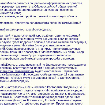
ректор Фонда развития социально-информационных проектов
, руководитель комитета Общероссийской общественной
о и среднего предпринимательства «Опора России» по
инимательства;
олнительный директор общественной организации «Опора
аместитель директора департамента внешних коммуникаций
вный редактор портала Милосердие.ru.
ся пройти дорогостоящий курс реабилитации, многодетной
го на сайте DariteDobro.ru будут размещены 365 подобных
м случае будет подробно описана сложная жизненная ситуация,
бходимая сумма. На сайте будут указаны данные для
ний. Организаторы проекта планируют привлекать крупные
дресной помощи и проведения благотворительных акций. Сбор
 течение года. Затем будут подведены итоги первого
йн-марафона и опубликованы новые просьбы о помощи.
DariteDobro.ru, организованный по благословению председателя
церковной благотворительности и социальному служению
Вяземского Пантелеимона
, будет многолетним. Партнером
 служба помощи «Милосердие», объединяющая 18 социальных
 помощи, которые будут размещены на сайте DariteDobro.ru, —
службы «Милосердие».
ОАО «Ростелеком», ОАО «Росинтер Ресторантс Холдинг», СУПР
тельского рынка), радиостанция «Милицейская волна», радио
е подтвердили Фонд «Иллюстрированные книжки для маленьких
без мамы», Благотворительный фонд поддержки одаренных
святителя Димитрия Ростовского, АНО «Больничные клоуны»,
ое движение «Петербургские родители». Проект реализуется