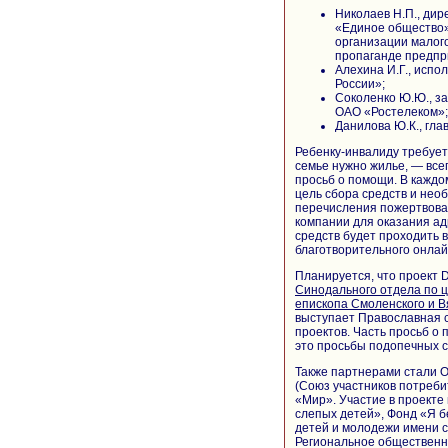
Николаев Н.П., ди
«Единое общество»
организации малог
пропаганде предпр
Алехина И.Г., исп
России»;
Соколенко Ю.Ю., з
ОАО «Ростелеком»;
Данилова Ю.К., гла
Ребенку-инвалиду требует
семье нужно жилье, — все
просьб о помощи. В каждо
цель сбора средств и нео
перечисления пожертвова
компании для оказания а
средств будет проходить в
благотворительного онла
Планируется, что проект 
Синодального отдела по 
епископа Смоленского и 
выступает Православная
проектов. Часть просьб о
это просьбы подопечных 
Также партнерами стали 
(Союз участников потреби
«Мир». Участие в проект
слепых детей», Фонд «Я 
детей и молодежи имени 
Региональное общественн