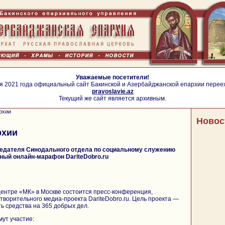
Уважаемые посетители!
я 2021 года официальный сайт Бакинской и Азербайджанской епархии перее
pravoslavie.az
Текущий же сайт является архивным.
рхии
Новос
рхии
едателя Синодального отдела по социальному служению
ный онлайн-марафон DariteDobro.ru
-центре «МК» в Москве состоится пресс-конференция,
творительного медиа-проекта DariteDobro.ru. Цель проекта —
ь средства на 365 добрых дел.
ут участие: