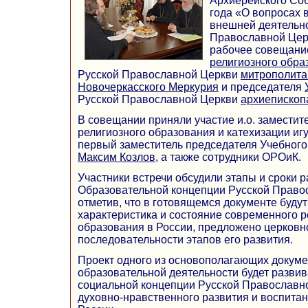
Архиерейского Соб
года «О вопросах 
внешней деятельн
Православной Цер
рабочее совещани
религиозного обра
Русской Православной Церкви
митрополита
Новочеркасского Меркурия
и председателя
Русской Православной Церкви
архиепископ
В совещании приняли участие и.о. заместит
религиозного образования и катехизации иг
первый заместитель председателя Учебного
Максим Козлов
, а также сотрудники ОРОиК.
Участники встречи обсудили этапы и сроки 
Образовательной концепции Русской Право
отметив, что в готовящемся документе буду
характеристика и состояние современного р
образования в России, предложено церковн
последовательности этапов его развития.
Проект одного из основополагающих докуме
образовательной деятельности будет разви
социальной концепции Русской Православн
духовно-нравственного развития и воспита