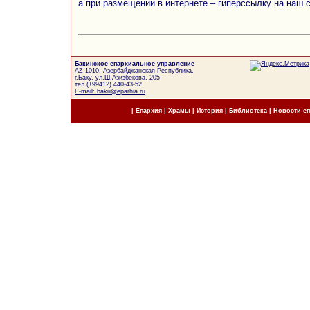
а при размещении в интернете – гиперссылку на наш 
Бакинское епархиальное управление
AZ 1010, Азербайджанская Республика,
г.Баку, ул.Ш.Азизбекова, 205
тел.(+99412) 440-43-52
E-mail: baku@eparhia.ru
|
Епархия
|
Храмы
|
История
|
Библиотека
|
Новости е