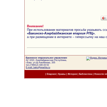
Внимание!
При использовании материалов просьба указывать сс
«Бакинско-Азербайджанская епархия РПЦ»
,
а при размещении в интернете – гиперссылку на наш 
Бакинское епархиальное управление
AZ 1010, Азербайджанская Республика,
г.Баку, ул.Ш.Азизбекова, 205
тел.(+99412) 440-43-52
E-mail: baku@eparhia.ru
|
Епархия
|
Храмы
|
История
|
Библиотека
|
Новости е