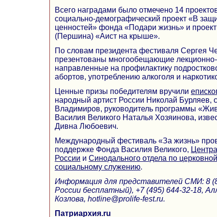
Всего наградами было отмечено 14 проектов
социально-демографический проект «В защи
ценностей» фонда «Подари жизнь» и проек
(Першина) «Аист на крыше».
По словам президента фестиваля Сергея Ч
презентованы многообещающие лекционно-
направленные на профилактику подростков
абортов, употреблению алкоголя и наркотик
Ценные призы победителям вручили
еписко
народный артист России Николай Бурляев,
Владимиров, руководитель программы «Жи
Василия Великого Наталья Хозяинова, изве
Дивна Любоевич.
Международный фестиваль «За жизнь» прово
поддержке Фонда Василия Великого,
Центра
России
и
Синодального отдела по церковной
социальному служению
.
Информация для представителей СМИ: 8 (80
России бесплатный), +7 (495) 644-32-18, Ал
Козлова, hotline@prolife-fest.ru.
Патриархия.ru