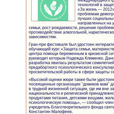
Международного ф
технологий в защи
«За жизнь — 2012
проблемам демогр
лучших социальных
направленных на у
семьи, рост рождаемости, решение проблемы
противодействие алкогольной, наркотическо
зависимостям.
Гран-при фестиваля был удостоен интерак
обучающий курс «Защита семьи, материнств
центра помощи беременным в кризисной си
руководит которым Надежда Клименко. Дан
разработка явилась результатом семилетней
предабортного психологического консульти
просветительской работы в сфере защиты с
«Высокой оценки жюри также были удостоен
посвященные организации "домиков мам" д
в трудной жизненной ситуации, где им вне з
национальности и религиозной принадлежно
продуктами питания, детскими вещами, жиль
психологическую помощь», — сообщил член
учредитель Благотворительного фонда свят
Константин Малофеев.