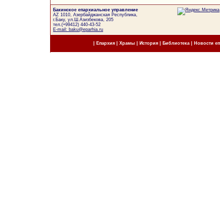
Бакинское епархиальное управление
AZ 1010, Азербайджанская Республика,
г.Баку, ул.Ш.Азизбекова, 205
тел.(+99412) 440-43-52
E-mail: baku@eparhia.ru
|
Епархия
|
Храмы
|
История
|
Библиотека
|
Новости е