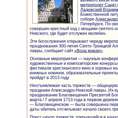
великого князя Ал
митрополит Санкт-
Ладожский Влади
Божественной литу
соборе
Александр
Петербурге. По ок
совершен крестный ход с мощами святого 
Невского, где будет отслужен молебен.
Эти богослужения открывают череду мероп
празднования 300-летия Свято-Троицкой А
лавры, сообщает сайт
«Вода живая»
.
Основные мероприятия — научные конферен
художественные и композиторские конкурсы,
фестивали христианского кино и хоровых ко
книжных новинок, образовательные проект
пройдут в 2013 году.
Неотъемлемая часть торжеств — общецерк
праздники Александро-Невской лавры. Их к
празднование Благовещения Пресвятой Бого
марта / 7 апреля 1713 года в первом дерев
— Благовещенском — была совершена перва
даты обитель отсчитывает начало своего тр
Пресс-центр торжеств, открывшийся в начале