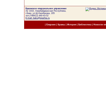
Бакинское епархиальное управление
AZ 1010, Азербайджанская Республика,
г.Баку, ул.Ш.Азизбекова, 205
тел.(+99412) 440-43-52
E-mail: baku@eparhia.ru
|
Епархия
|
Храмы
|
История
|
Библиотека
|
Новости е