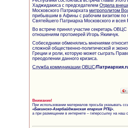
Республики состоялась встреча главы этого 
Хаджидакиса с председателем
Отдела внеш
Московского Патриархата
митрополитом Во
прибывшим в Афины с рабочим визитом по
Святейшего Патриарха Московского и всея 
Во встрече принял участие секретарь ОВЦ
отношениям протоиерей Игорь Якимчук.
Собеседники обменялись мнениями относи
сложной общественно-политической и эконо
Греции и роли, которую может сыграть Прав
преодолении данного кризиса.
Служба коммуникации ОВЦС
/
Патриархия.r
Внимание!
При использовании материалов просьба указывать сс
«Бакинско-Азербайджанская епархия РПЦ»
,
а при размещении в интернете – гиперссылку на наш 