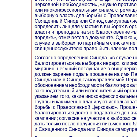
церковной необходимости», «нужно противо
или иноконфессиональным силам, стремящи
выборную власть для борьбы с Православн
Священный Синод или Синод самоуправляе
определить лиц для участия в выборах в ор
власти и преподать на это благословение «
порядке», отмечается в документе. Однако 
случае в выборах по партийным спискам не 
священнослужителю право быть членом пол
Согласно определению Синода, «в случае 
баллотироваться на выборах иерарх, клири
мирянин, несущий послушание в общецерко
должен заранее подать прошение на имя П
Синода или в Синод самоуправляемой Церк
обоснованием необходимости баллотировать
законодательный или исполнительный орган,
указанием того, какие иноконфессиональны
группы и как именно планируют использоват
борьбы с Православной Церковью». Прошен
баллотироваться должно подаваться до на
кампании; согласие на участие в выборах 
дать только после получения письменного 
и Священного Синода или Синода самоупр