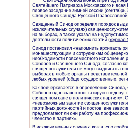
Свято-Даниловом монастыре
под пред
Святейшего Патриарха Московского и всея
первое заседание зимней сессии (сентябрь 
Священного Синода Русской Православной
Священный Синод определил порядок выдв
исключительных случаях) священнослужите
на выборах, а также указал на недопустимос
деятельности политических партий (
журнал 
Синод постановил «напомнить архипастыря
монашествующим и сотрудникам общецерко
необходимости повсеместного исполнения 
Соборов и Священного Синода, согласно ко
священнослужители не могут выдвигать сво
выборах в любые органы представительной 
любых уровней (общегосударственные, реги
Как подчеркивается в определении Синода,
Соборов однозначно констатируют недопуст
священном сане в политических партиях». 
«невозможным занятие священнослужителя
партийных должностей и постов, вне зависим
предполагают ли они работу на профессион
членство в партиях».
В исключительных случаях, когда, «по сооб