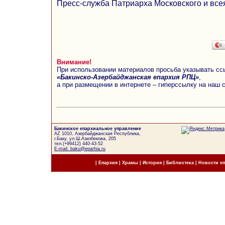
Пресс-служба Патриарха Московского и все
Внимание!
При использовании материалов просьба указывать сс
«Бакинско-Азербайджанская епархия РПЦ»
,
а при размещении в интернете – гиперссылку на наш 
Бакинское епархиальное управление
AZ 1010, Азербайджанская Республика,
г.Баку, ул.Ш.Азизбекова, 205
тел.(+99412) 440-43-52
E-mail: baku@eparhia.ru
|
Епархия
|
Храмы
|
История
|
Библиотека
|
Новости е