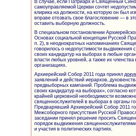
В случае, если Патриарх и Священный Син
самоуправляемой Церкви сочтет недопусти
клирика на должности, на которую он был 
вправе отозвать свое благословение — в эт
оставить выборную должность.
В специальном постановлении Архиерейског
Основах социальной концепции Русской Прав
п. 2), в неоднократных напоминаниях Свящ
говорилось о недопустимости выдвижения
своих кандидатур на выборах в любые орга
власти любых уровней, а также их членства 
организациях.
Архиерейский Собор 2011 года принял
доку
заявлений и действий иерархов, духовенств
предвыборных кампаний. Проблема выдвиж
своих кандидатур на выборах», согласно к
крайней церковной необходимости возможно
священнослужителей в выборах в органы го
Предварявший Архиерейский Собор 2011 го
Межсоборного присутствия Русской Правос
заседании принял решение просить Священ
порядок выдвижения священнослужителями
и участия в политических партиях.