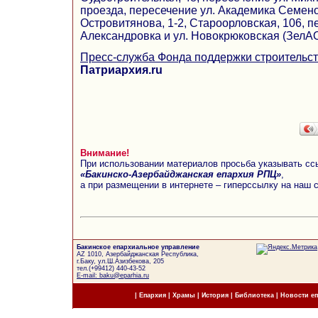
проезда, пересечение ул. Академика Семено
Островитянова, 1-2, Староорловская, 106, п
Александровка и ул. Новокрюковская (ЗелАО
Пресс-служба Фонда поддержки строительст
Патриархия.ru
Внимание!
При использовании материалов просьба указывать сс
«Бакинско-Азербайджанская епархия РПЦ»
,
а при размещении в интернете – гиперссылку на наш 
Бакинское епархиальное управление
AZ 1010, Азербайджанская Республика,
г.Баку, ул.Ш.Азизбекова, 205
тел.(+99412) 440-43-52
E-mail: baku@eparhia.ru
|
Епархия
|
Храмы
|
История
|
Библиотека
|
Новости е