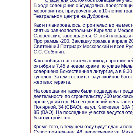
Спасителя
состоялось совещание учас
В ходе совещания обсуждались предстоящи
мероприятия, приуроченные к 10-летию траг
Театральном центре на Дубровке.
Как и планировалось, строительство на мест
святых равноапостольных Кирилла и Мефод
Словенских, завершается. С этой площадки
Программы-200. Закладку храма в апреле 2
Святейший Патриарх Московский и всея Ру
С.С. Собянин
.
Как сообщил настоятель прихода протоиере
октября в 7.45 в новом храме по улице Мель
совершена Божественная литургия, а в 9.3
куполов. Затем состоится заупокойное бого
жертвах теракта.
На совещании также были подведены предв
деятельности по строительству 200 московс
прошедший год. На сегодняшний день завер
Полярной, 34 (СВАО), на ул. Ключевая, 18А 
8Б (ВАО). На последнем участке ведутся от
благоустройство.
Кроме того, в текущем году будут сданы пло
Судостроительная, 48, пересечение ул. Мих